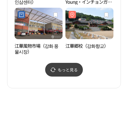
인삼센터）
Young・インチョンガン
ファ（仁川江華）店(올
리브영 인천강화점)
江華風物市場（강화 풍
江華郷校（강화향교）
江華
물시장）
문）
もっと見る