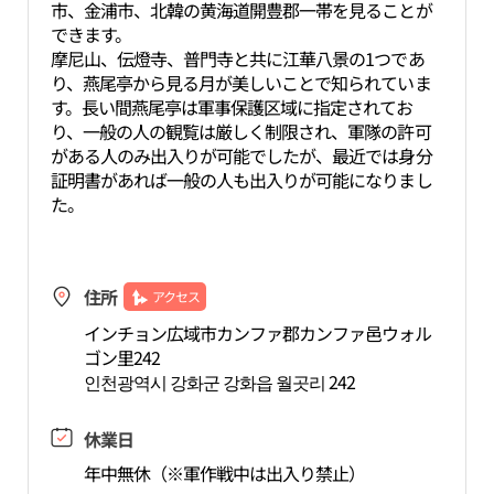
市、金浦市、北韓の黄海道開豊郡一帯を見ることが
できます。
摩尼山、伝燈寺、普門寺と共に江華八景の1つであ
り、燕尾亭から見る月が美しいことで知られていま
す。長い間燕尾亭は軍事保護区域に指定されてお
り、一般の人の観覧は厳しく制限され、軍隊の許可
がある人のみ出入りが可能でしたが、最近では身分
証明書があれば一般の人も出入りが可能になりまし
た。
住所
アクセス
インチョン広域市カンファ郡カンファ邑ウォル
ゴン里242
인천광역시 강화군 강화읍 월곳리 242
休業日
年中無休（※軍作戦中は出入り禁止）