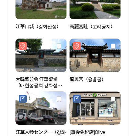
江華山城（강화산성）
高麗宮趾（고려궁지）
江華
大韓聖公会 江華聖堂
龍興宮（용흥궁）
大韓
（대한성공회 강화성
（대
당）
당）
江華人参センター（강화
[事後免税店]Olive
江華