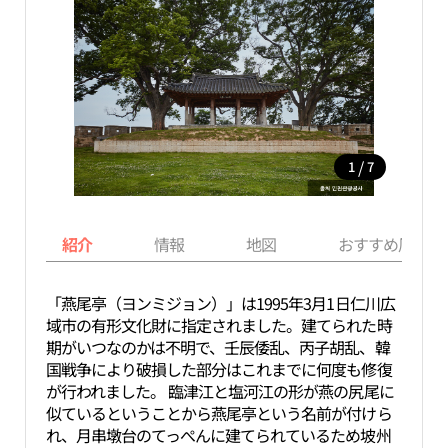
/
1
7
紹介
情報
地図
おすすめ周辺ス
「燕尾亭（ヨンミジョン）」は1995年3月1日仁川広
域市の有形文化財に指定されました。建てられた時
期がいつなのかは不明で、壬辰倭乱、丙子胡乱、韓
国戦争により破損した部分はこれまでに何度も修復
が行われました。 臨津江と塩河江の形が燕の尻尾に
似ているということから燕尾亭という名前が付けら
れ、月串墩台のてっぺんに建てられているため坡州