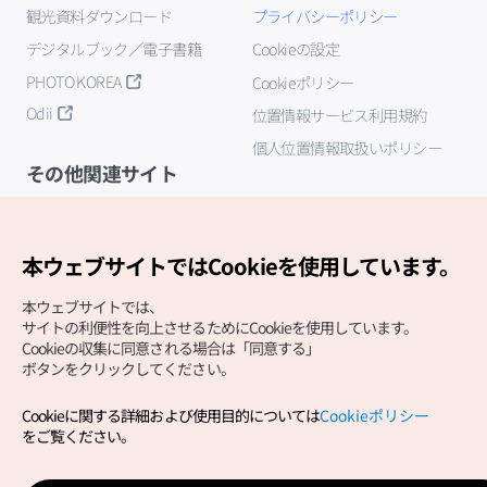
観光資料ダウンロード
プライバシーポリシー
デジタルブック／電子書籍
Cookieの設定
PHOTO KOREA
Cookieポリシー
Odii
位置情報サービス利用規約
個人位置情報取扱いポリシー
その他関連サイト
韓国観光公社
K-MICE
本ウェブサイトではCookieを使用しています。
本ウェブサイトでは、
サイトの利便性を向上させるためにCookieを使用しています。
Cookieの収集に同意される場合は「同意する」
ボタンをクリックしてください。
Cookieに関する詳細および使用目的については
Cookieポリシー
Copyright (c) Korea Tourism Organization All Rights
をご覧ください。
Reserved.
サイトエラー報告
公式メール