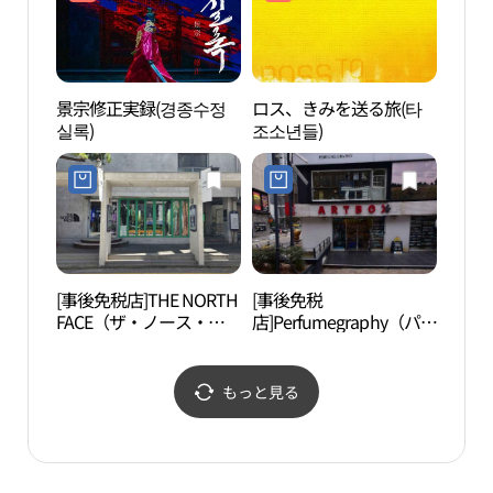
景宗修正実録(경종수정
ロス、きみを送る旅(타
駱山
실록)
조소년들)
[事後免税店]THE NORTH
[事後免税
ソウ
FACE（ザ・ノース・フ
店]Perfumegraphy（パフ
館（
ェイス）・テハンノ（大
ュームグラフィー）・ヒ
학박
学路）店(노스페이스 대
ェファ（恵化）(퍼퓸그
학로점)
라피 혜화)
もっと見る