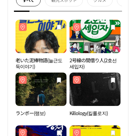
すべて
観光スポット
グルメ
宿泊
老いた泥棒物語(늘근도
2号線の間借り人(2호선
アル
둑이야기)
세입자)
예술
ランボー(랭보)
Killology(킬롤로지)
大学