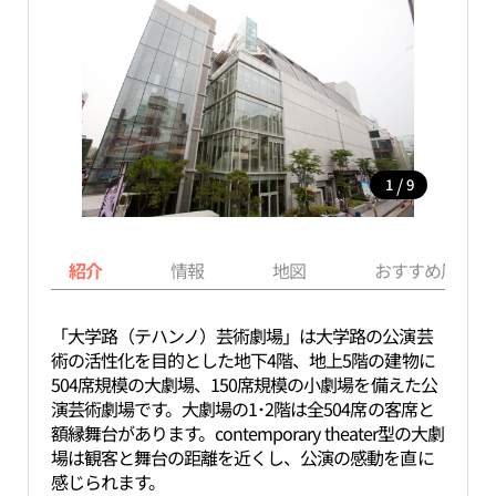
/
1
9
紹介
情報
地図
おすすめ周辺ス
「大学路（テハンノ）芸術劇場」は大学路の公演芸
術の活性化を目的とした地下4階、地上5階の建物に
504席規模の大劇場、150席規模の小劇場を備えた公
演芸術劇場です。大劇場の1･2階は全504席の客席と
額縁舞台があります。contemporary theater型の大劇
場は観客と舞台の距離を近くし、公演の感動を直に
感じられます。