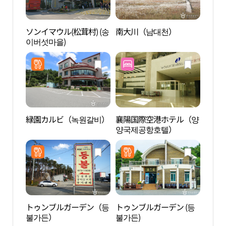
ソンイマウル(松茸村) (송
南大川（남대천）
松田
이버섯마을)
욕장
緑園カルビ（녹원갈비）
襄陽国際空港ホテル（양
ソル
양국제공항호텔）
(설해
トゥンブルガーデン（등
トゥンブルガーデン (등
洛山
불가든）
불가든)
공원