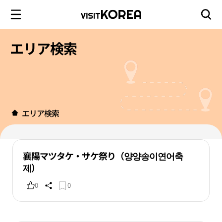
エリア検索
エリア検索
襄陽マツタケ・サケ祭り（양양송이연어축
제）
0
0