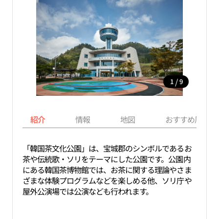
/
1
9
紹介
情報
地図
おすすめ周辺ス
「韓国茶文化公園」は、宝城郡のシンボルであるお
茶や伝統歌・ソリをテーマにした公園です。公園内
にある韓国茶博物館では、お茶に関する理論やさま
ざまな体験プログラムなどを楽しめる他、ソリ庁や
屋外公演場では公演なども行われます。