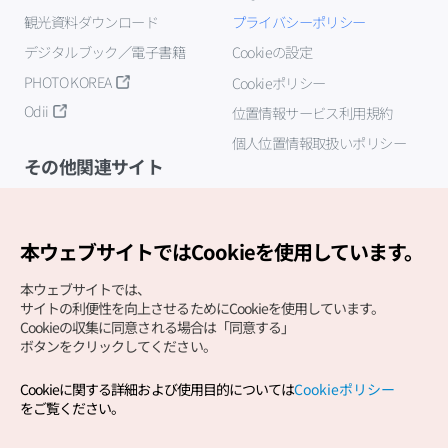
観光資料ダウンロード
プライバシーポリシー
デジタルブック／電子書籍
Cookieの設定
PHOTO KOREA
Cookieポリシー
Odii
位置情報サービス利用規約
個人位置情報取扱いポリシー
その他関連サイト
韓国観光公社
K-MICE
本ウェブサイトではCookieを使用しています。
本ウェブサイトでは、
サイトの利便性を向上させるためにCookieを使用しています。
Cookieの収集に同意される場合は「同意する」
ボタンをクリックしてください。
Cookieに関する詳細および使用目的については
Cookieポリシー
Copyright (c) Korea Tourism Organization All Rights
をご覧ください。
Reserved.
サイトエラー報告
公式メール