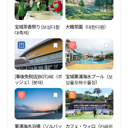
宝城茶香祭り (보성다향
大韓茶園（대한다원）
大韓
대축제)
[事後免税店]BOTJAE（ボ
宝城栗浦海水プール（보
栗浦
ッジェ）(봇재)
성율포해수풀장）
海岸
（솔
栗浦海水浴場（ソルバッ
カフェ・ウィロ（카페위
帝岩