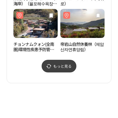
海岸）（율포해수욕장
로）
산자
（솔밭해변））
チョンナムクォン(全南
帝岩山自然休養林（제암
チョ
圏)環境性疾患予防管理
산자연휴양림）
治癒
センター (전남권 환경성
마음
질환 예방관리센터)
もっと見る