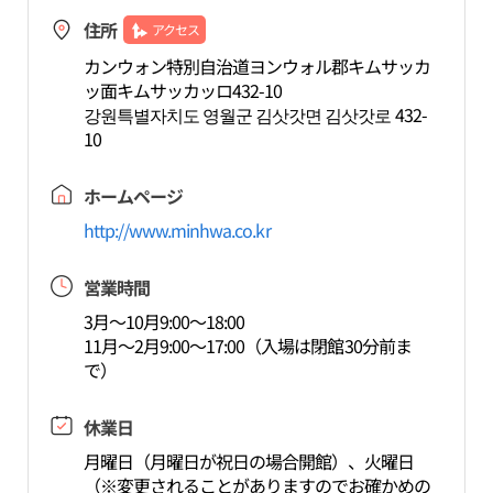
住所
アクセス
カンウォン特別自治道ヨンウォル郡キムサッカ
ッ面キムサッカッロ432-10
강원특별자치도 영월군 김삿갓면 김삿갓로 432-
10
ホームページ
http://www.minhwa.co.kr
営業時間
3月～10月9:00～18:00
11月～2月9:00～17:00（入場は閉館30分前ま
で）
休業日
月曜日（月曜日が祝日の場合開館）、火曜日
（※変更されることがありますのでお確かめの