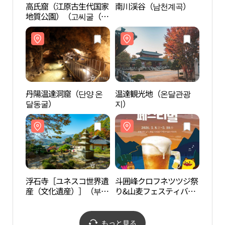
高氏窟（江原古生代国家
南川渓谷（남천계곡）
高氏
地質公園）（고씨굴（강
地質
원고생대 국가지질공
원고
원））
원）
丹陽温達洞窟（단양 온
温達観光地（온달관광
丹陽
달동굴）
지）
달동
浮石寺［ユネスコ世界遺
斗囲峰クロフネツツジ祭
浮石
産（文化遺産）］（부석
り&山麦フェスティバル
産（
사 [유네스코 세계문화유
（두위봉 철쭉축제&산맥
사 [
산]）
페스티벌）
산]）
もっと見る