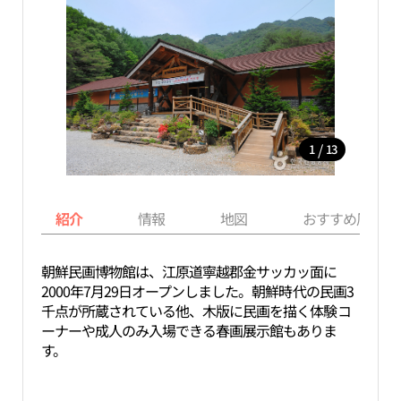
/
1
13
紹介
情報
地図
おすすめ周辺ス
朝鮮民画博物館は、江原道寧越郡金サッカッ面に
2000年7月29日オープンしました。朝鮮時代の民画3
千点が所蔵されている他、木版に民画を描く体験コ
ーナーや成人のみ入場できる春画展示館もありま
す。