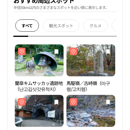
おすすめ周辺スポット
半径50km以内のさまざまなスポットを近い順に表示します。
すべて
観光スポット
グルメ
宿泊
蘭皐キムサッカッ遺跡地
馬駆嶺／古峙嶺（마구
蘭皐
（난고김삿갓유적지）
령/고치령）
（난