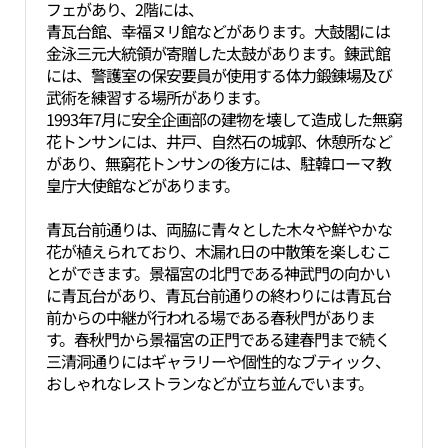
フェがあり、2階には、
青瓦台館、幸福ヌリ館などがあります。大鼓閣には
金泳三元大統領が寄贈した太鼓があります。錬武館
には、警護室の保安要員が使用する体力鍛錬場及び
武術を練習する場所があります。
1993年7月に安全企画部の建物を壊して造成した無窮
花トンサンには、井戸、自然石の城郭、休憩所など
があり、無窮花トンサンの後方には、駐韓ローマ教
皇庁大使館などがあります。
青瓦台前通りは、両脇に青々とした木々や鮮やかな
花が植えられており、木漏れ日の中散策を楽しむこ
とができます。景福宮の北門である神武門の向かい
に青瓦台があり、青瓦台前通りの終わりには青瓦台
前からの中継が行われる場である春秋門がありま
す。春秋門から景福宮の正門である建春門まで続く
三清洞通りにはギャラリーや個性的なブティック、
おしゃれなレストランなどが立ち並んでいます。