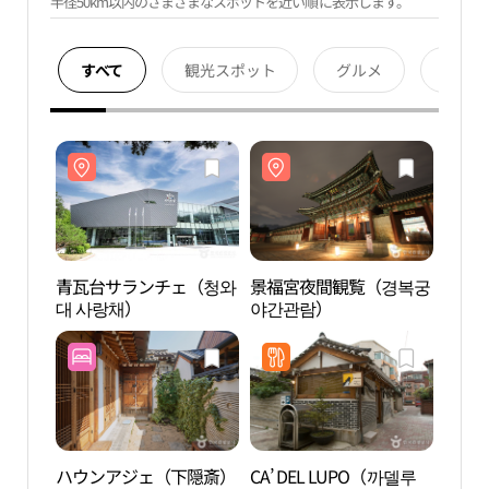
半径50km以内のさまざまなスポットを近い順に表示します。
すべて
観光スポット
グルメ
宿泊
青瓦台サランチェ（청와
景福宮夜間観覧（경복궁
青瓦
대 사랑채）
야간관람）
대 사
ハウンアジェ（下隠斎）
CA’ DEL LUPO（까델루
上村