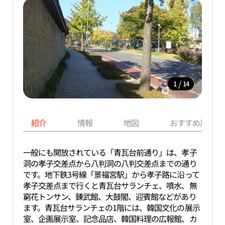
/
1
14
紹介
情報
地図
おすすめ周辺ス
一般にも開放されている「青瓦台前通り」は、孝子
洞の孝子交差点から八判洞の八判交差点までの通り
です。地下鉄3号線「景福宮駅」から孝子路に沿って
孝子交差点まで行くと青瓦台サランチェ、噴水、無
窮花トンサン、錬武館、大鼓閣、迎賓館などがあり
ます。青瓦台サランチェの1階には、韓国文化の展示
室、企画展示室、記念品店、韓国料理の広報館、カ