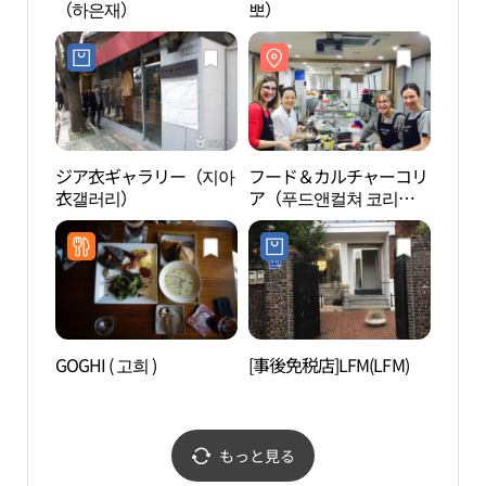
（하은재）
뽀）
ジア衣ギャラリー（지아
フード＆カルチャーコリ
国立
衣갤러리）
ア（푸드앤컬쳐 코리
俗博
아）
（국
민속
관）
GOGHI ( 고희 )
[事後免税店]LFM(LFM)
K.O.
혜갤
もっと見る