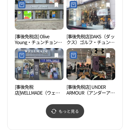
천점)
川）店(로가디스 춘천점)
[事後免税店] Olive
[事後免税店]DAKS（ダッ
昭陽
Young・チュンチョンミ
クス）ゴルフ・チュンチ
녀상
ョンドン（春川明洞）店
ョン（春川）店(닥스골
(올리브영 춘천명동점)
프 춘천점)
[事後免税
[事後免税店] UNDER
春川
店]WELLMADE（ウェル
ARMOUR（アンダーアー
メイド）・チュンチョン
マー）・モダアウトレッ
（春川）店(웰메이드 춘
トチュンチョン（春川）
천점)
店(언더아머 모다아울렛
もっと見る
춘천점)