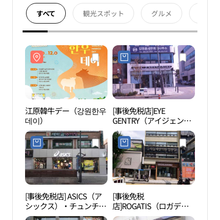
すべて
観光スポット
グルメ
宿泊
江原韓牛デー（강원한우
[事後免税店]EYE
春川
데이）
GENTRY（アイジェント
거리
リー）・チュンチョン
（春川）店(아이젠트리
춘천점)
[事後免税店] ASICS（ア
[事後免税
春川
シックス）・チュンチョ
店]ROGATIS（ロガディ
문화
ン（春川）店(아식스 춘
ス）・チュンチョン（春