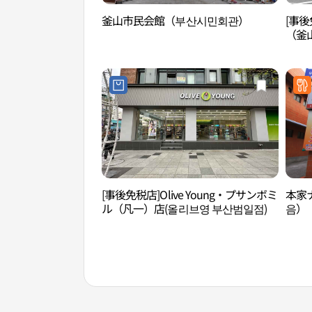
釜山市民会館（부산시민회관）
[事
（釜
[事後免税店]Olive Young・プサンボミ
本家
ル（凡一）店(올리브영 부산범일점)
음）