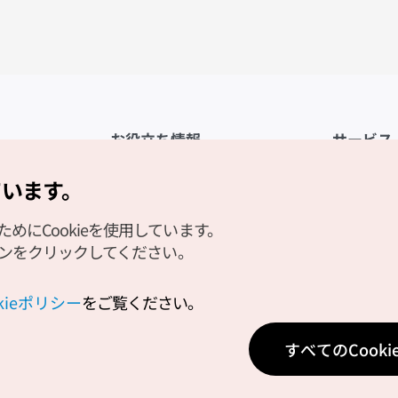
お役立ち情報
サービス
公式アプリ「VISITKOREA」
利用規約
ています。
1330観光通訳案内
FAQ
にCookieを使用しています。
観光資料ダウンロード
プライバシ
タンをクリックしてください。
デジタルブック／電子書籍
Cookieの
PHOTO KOREA
Cookieポ
okieポリシー
をご覧ください。
Odii
位置情報サ
すべてのCook
個人位置情