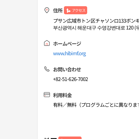
住所
アクセス
プサン広域市トン区チャソンロ133ボンギ
부산광역시 해운대구 수영강변대로 120 (
ホームページ
www.hibimf.org
お問い合わせ
+82-51-626-7002
利用料金
有料／無料（プログラムごとに異なりま