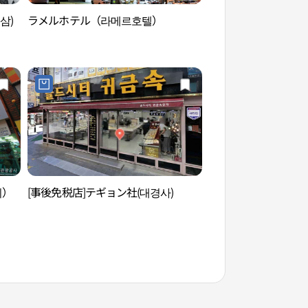
삼)
ラメルホテル（라메르호텔）
釜山市民会館（부산
지）
[事後免税店]テギョン社(대경사)
田浦交差点（전포 