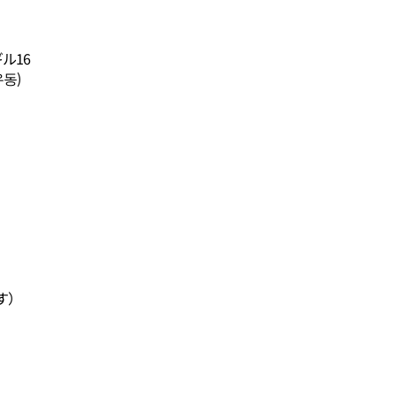
ル16
우동)
す）