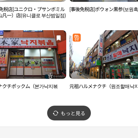
後免税店]ユニクロ・プサンボミル
[事後免税店]ポウォン黒参(보원흑
山凡一）店(유니클로 부산범일점)
ナクチポックム（본가낙지볶
元祖ハルメナクチ（원조할매낙
もっと見る