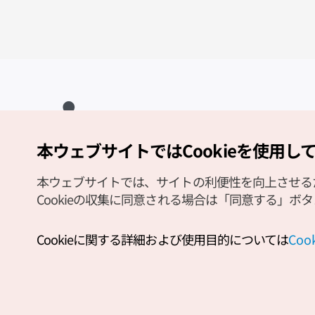
本ウェブサイトではCookieを使用し
Copyright (c) Korea Tourism Organization All Rights Reserved.
サイトエラー報告
公式メール
japanese@knto.or.kr
本ウェブサイトでは、サイトの利便性を向上させるため
Cookieの収集に同意される場合は「同意する」ボ
Cookieに関する詳細および使用目的については
Co