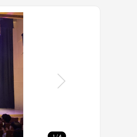
/
1
4