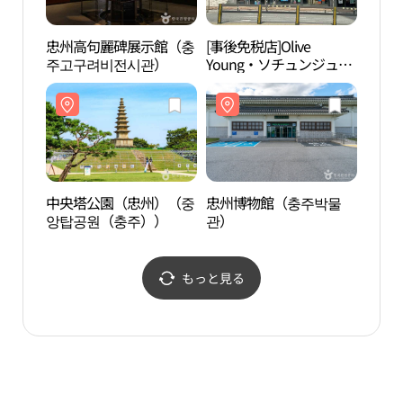
忠州高句麗碑展示館（충
[事後免税店]Olive
忠州
주고구려비전시관）
Young・ソチュンジュ
주고
（西忠州）店(올리브영
서충주점)
中央塔公園（忠州）（중
忠州博物館（충주박물
忠州
앙탑공원（충주））
관）
관）
もっと見る