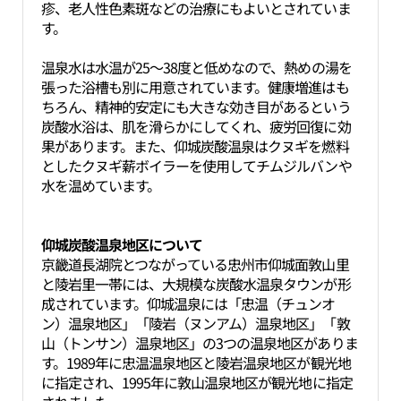
疹、老人性色素斑などの治療にもよいとされていま
す。
温泉水は水温が25～38度と低めなので、熱めの湯を
張った浴槽も別に用意されています。健康増進はも
ちろん、精神的安定にも大きな効き目があるという
炭酸水浴は、肌を滑らかにしてくれ、疲労回復に効
果があります。また、仰城炭酸温泉はクヌギを燃料
としたクヌギ薪ボイラーを使用してチムジルバンや
水を温めています。
仰城炭酸温泉地区について
京畿道長湖院とつながっている忠州市仰城面敦山里
と陵岩里一帯には、大規模な炭酸水温泉タウンが形
成されています。仰城温泉には「忠温（チュンオ
ン）温泉地区」「陵岩（ヌンアム）温泉地区」「敦
山（トンサン）温泉地区」の3つの温泉地区がありま
す。1989年に忠温温泉地区と陵岩温泉地区が観光地
に指定され、1995年に敦山温泉地区が観光地に指定