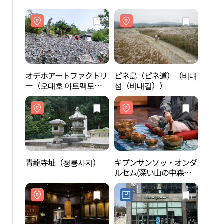
オデホアートファクトリ
ピネ島（ピネ道）（비내
オデ
ー（오대호 아트팩토
섬（비내길））
ー（
리）
리）
青龍寺址（청룡사지）
キプンサンソッ・オンダ
青龍
ルセム(深い山の中森の
泉) (깊은산속 옹달샘)