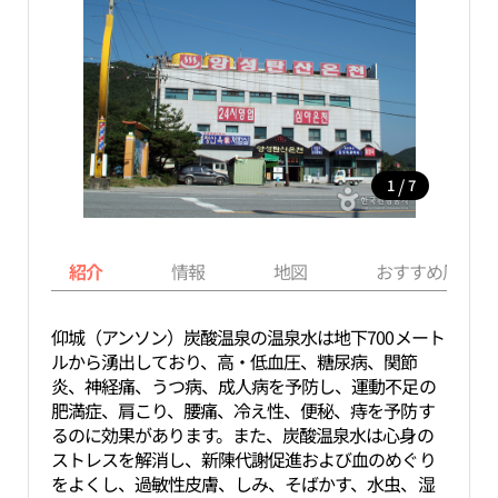
/
1
7
紹介
情報
地図
おすすめ周辺ス
仰城（アンソン）炭酸温泉の温泉水は地下700メート
ルから湧出しており、高・低血圧、糖尿病、関節
炎、神経痛、うつ病、成人病を予防し、運動不足の
肥満症、肩こり、腰痛、冷え性、便秘、痔を予防す
るのに効果があります。また、炭酸温泉水は心身の
ストレスを解消し、新陳代謝促進および血のめぐり
をよくし、過敏性皮膚、しみ、そばかす、水虫、湿