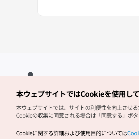
本ウェブサイトではCookieを使用し
Copyright (c) Korea Tourism Organization All Rights Reserved.
サイトエラー報告
公式メール
japanese@knto.or.kr
本ウェブサイトでは、サイトの利便性を向上させるため
Cookieの収集に同意される場合は「同意する」ボ
Cookieに関する詳細および使用目的については
Co