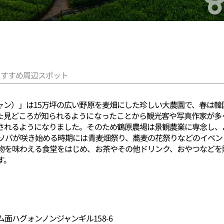
おすすめ周辺スポット
ャン）」は15万坪の広い野原を麦畑にした珍しい大農園で、春は
た見どころが知られるようになったことから観光客や写真作家が多
されるようになりました。そのため鶴原農場は景観農業に専念し、
とソバが咲き始める時期には青麦畑祭り、蕎麦の花祭りなどのイベ
物を味わえる食堂をはじめ、お茶やその他ドリンク、おやつなどを
す。
面ハグォンノンジャンギル158-6