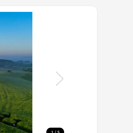
/
1
5