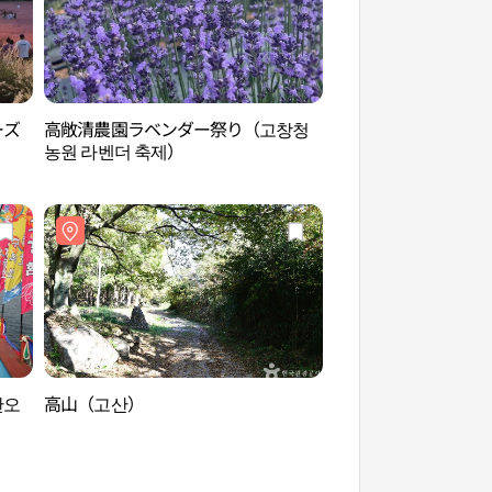
ーズ
高敞清農園ラベンダー祭り（고창청
高敞清農園（고창 
농원 라벤더 축제）
단오
高山（고산）
高敞支石墓遺跡［ユ
（文化遺産）］（고
［유네스코 세계문