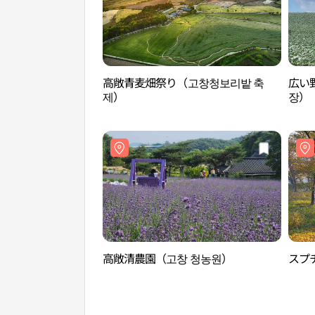
高敞青麦畑祭り（고창청보리밭 축
広い野
제）
장）
高敞清農園（고창 청농원）
スプ