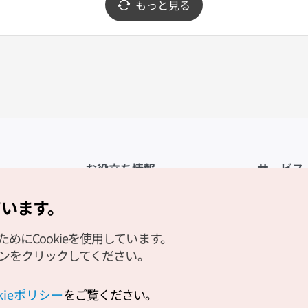
もっと見る
お役立ち情報
サービス
公式アプリ「VISITKOREA」
利用規約
ています。
1330観光通訳案内
FAQ
にCookieを使用しています。
観光資料ダウンロード
プライバシ
タンをクリックしてください。
デジタルブック／電子書籍
Cookieの
PHOTO KOREA
Cookieポ
okieポリシー
をご覧ください。
Odii