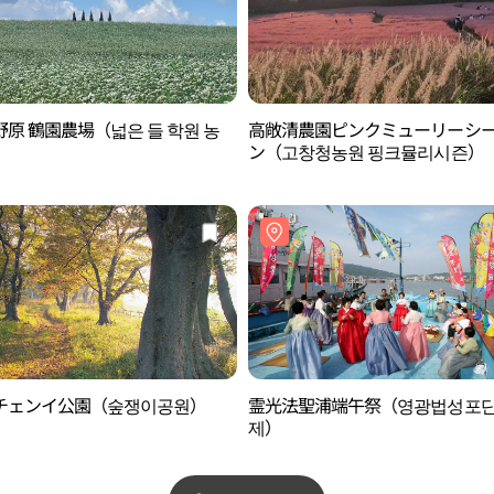
原 鶴園農場（넓은 들 학원 농
高敞清農園ピンクミューリーシ
ン（고창청농원 핑크뮬리시즌）
チェンイ公園（숲쟁이공원）
霊光法聖浦端午祭（영광법성포
제）