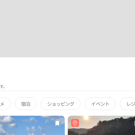
す。
メ
宿泊
ショッピング
イベント
レ