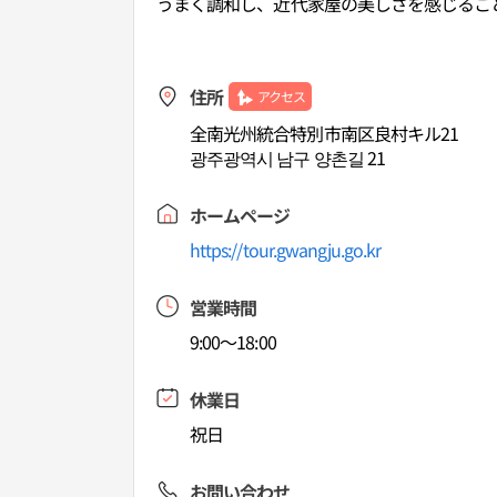
うまく調和し、近代家屋の美しさを感じるこ
住所
アクセス
全南光州統合特別市南区良村キル21
광주광역시 남구 양촌길 21
ホームページ
https://tour.gwangju.go.kr
営業時間
9:00～18:00
休業日
祝日
お問い合わせ