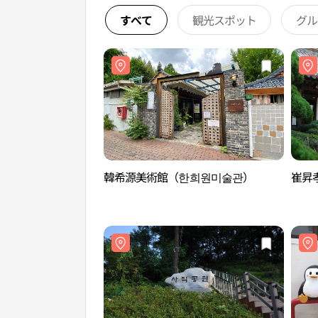
すべて
観光スポット
グル
韓希源美術館（한희원미술관）
崔昇