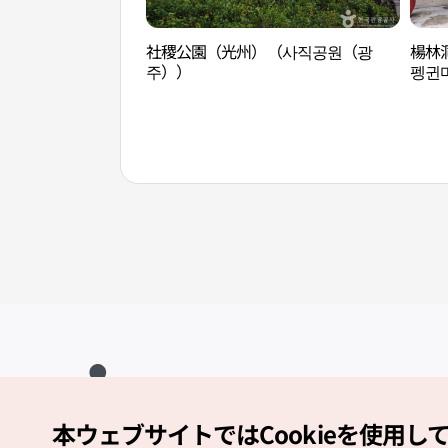
社稷公園（光州）（사직공원（광
楊林
주））
펭귄
本ウェブサイトではCookieを使用し
Copyright (c) Korea Tourism Organization All Rights Reserved.
サイトエラー報告
公式メール