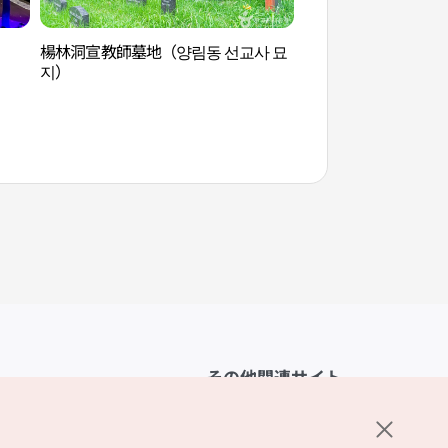
楊林洞宣教師墓地（양림동 선교사 묘
社稷公園（光州）（
지）
주））
その他関連サイト
韓国観光公社
K-MICE