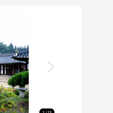
/
1
13