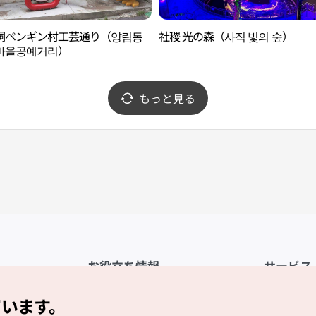
洞ペンギン村工芸通り（양림동
社稷 光の森（사직 빛의 숲）
마을공예거리）
もっと見る
お役立ち情報
サービス
公式アプリ「VISITKOREA」
利用規約
ています。