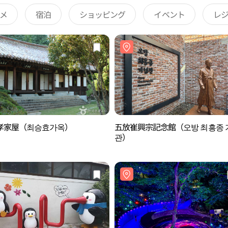
メ
宿泊
ショッピング
イベント
レ
孝家屋（최승효가옥）
五放崔興宗記念館（오방 최흥종 
관）