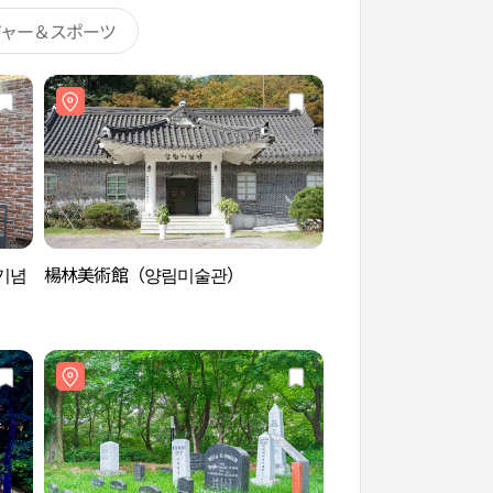
ジャー＆スポーツ
기념
楊林美術館（양림미술관）
韓希源美術館（한희