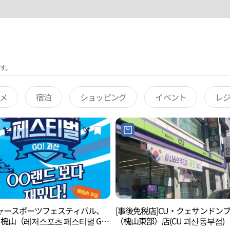
す。
メ
宿泊
ショッピング
イベント
レ
ャースポーツフェスティバル、
[事後免税店]CU・クェサンドン
 槐山（레저스포츠 페스티벌 GO!
（槐山東部）店(CU 괴산동부점)