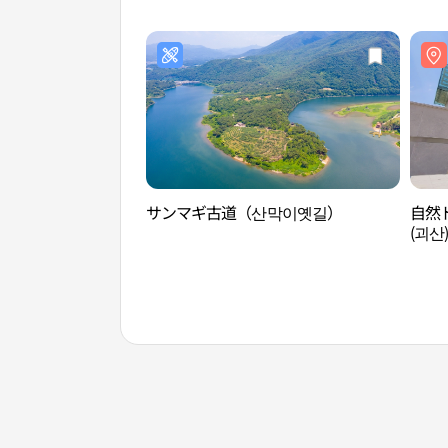
괴산
サンマギ古道（산막이옛길）
自然
(괴산