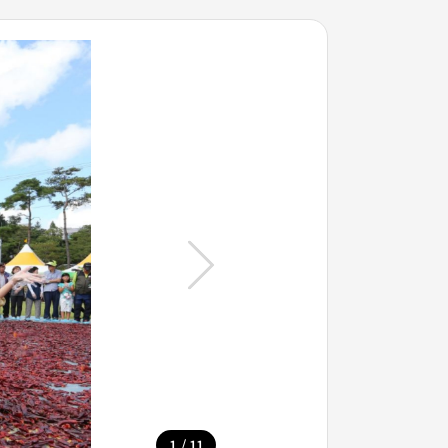
/
1
11