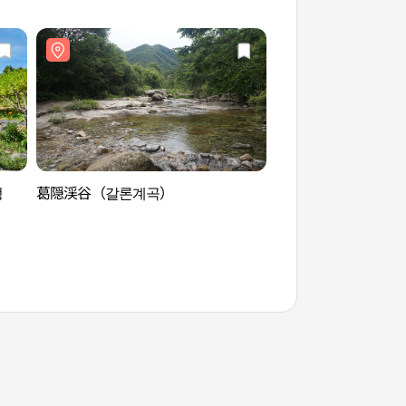
정
葛隠渓谷（갈론계곡）
華陽九曲（華陽洞渓
（화양동계곡））