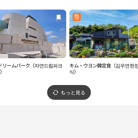
）
ドリームパーク（자연드림파크
キム・ウヨン韓定食（김우연한
)）
식）
もっと見る