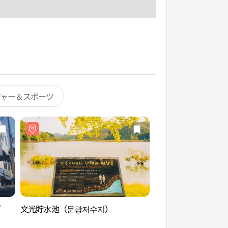
ジャー＆スポーツ
ブ
文光貯水池（문광저수지）
文光貯水池（문광저