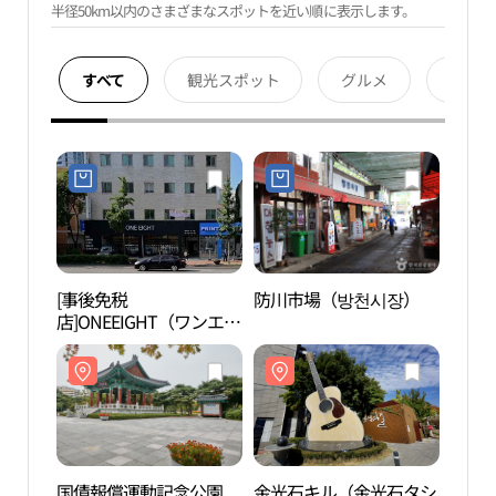
半径50km以内のさまざまなスポットを近い順に表示します。
すべて
観光スポット
グルメ
宿泊
[事後免税
防川市場（방천시장）
国債
店]ONEEIGHT（ワンエイ
（국
ト）・テグ（大邱）店
원）
(원에잇 대구점)
国債報償運動記念公園
金光石キル（金光石タシ
鳳山