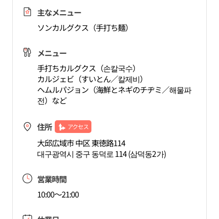
主なメニュー
ソンカルグクス（手打ち麺）
メニュー
手打ちカルグクス（손칼국수）
カルジェビ（すいとん／칼제비）
ヘムルパジョン（海鮮とネギのチヂミ／해물파
전）など
住所
アクセス
大邱広域市 中区 東徳路114
대구광역시 중구 동덕로 114 (삼덕동2가)
営業時間
10:00～21:00