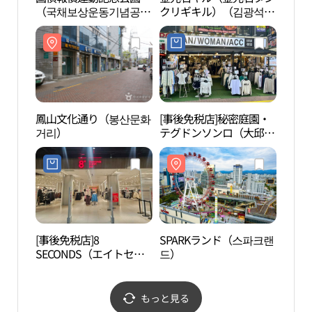
（국채보상운동기념공
クリギキル）（김광석
거리
원）
길（김광석다시그리기
길））
鳳山文化通り（봉산문화
[事後免税店]秘密庭園・
2.2
거리）
テグドンソンロ（大邱東
기념
城路）店(비밀정원 대구
동성로점)
[事後免税店]8
SPARKランド（스파크랜
大邱
SECONDS（エイトセカ
드）
협회
ンズ）・トンソンロ（東
城路）スパークモール店
(에잇세컨즈 동성로 스파
もっと見る
크몰점)