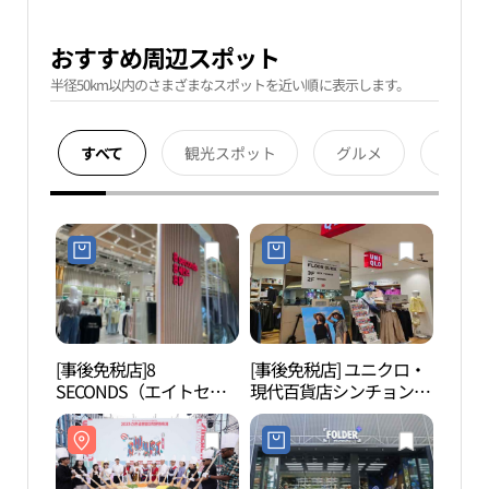
おすすめ周辺スポット
半径50km以内のさまざまなスポットを近い順に表示します。
すべて
観光スポット
グルメ
宿泊
[事後免税店]8
[事後免税店] ユニクロ・
延世
SECONDS（エイトセカ
現代百貨店シンチョン
ンズ）・現代百貨店シン
（新村）店U-PLEX(유니
チョン（新村）店U-
클로 현대백화점 신촌점
PLEX(에잇세컨즈 현대백
유플렉스)
화점 신촌점 유플렉스)