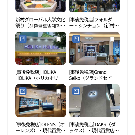
新村グローバル大学文化
[事後免税店]フォルダ
GEEK
祭り（신촌글로벌대학문
ー・シンチョン（新村）
이브
화축제）
ハイライト店(폴더 신촌
하이라이트점)
[事後免税店]HOLIKA
[事後免税店]Grand
京義
HOLIKA（ホリカホリ
Seiko（グランドセイコ
（경
カ）・シンチョン（新
ー）SEIKO（セイコ
村）店(홀리카홀리카 신
ー）・現代百貨店シンチ
촌점)
ョン（新村）店(그랜드
세이코 세이코 현대백화
점 신촌점)
[事後免税店] OLENS（オ
[事後免税店] DAKS（ダ
オル
ーレンズ）・現代百貨店
ックス）・現代百貨店シ
ス・