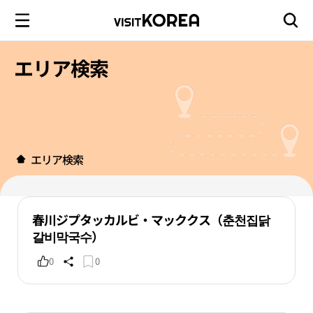
エリア検索
エリア検索
春川ジプタッカルビ・マッククス（춘천집닭
갈비막국수）
0
0