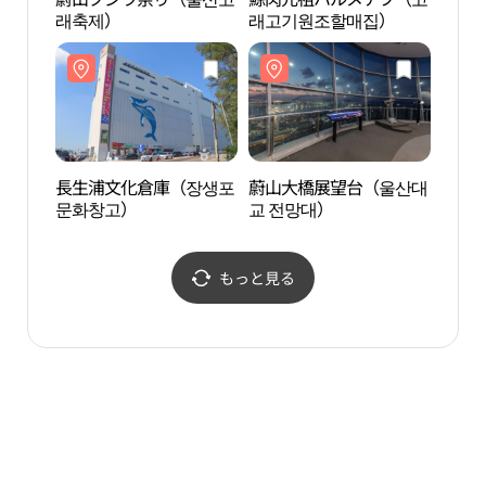
래축제）
래고기원조할매집）
교 전
長生浦文化倉庫（장생포
蔚山大橋展望台（울산대
処容
문화창고）
교 전망대）
もっと見る