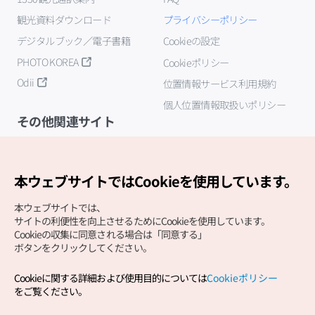
観光資料ダウンロード
プライバシーポリシー
デジタルブック／電子書籍
Cookieの設定
PHOTO KOREA
Cookieポリシー
Odii
位置情報サービス利用規約
個人位置情報取扱いポリシー
その他関連サイト
韓国観光公社
K-MICE
本ウェブサイトではCookieを使用しています。
本ウェブサイトでは、
サイトの利便性を向上させるためにCookieを使用しています。
Cookieの収集に同意される場合は「同意する」
ボタンをクリックしてください。
Cookieに関する詳細および使用目的については
Cookieポリシー
Copyright (c) Korea Tourism Organization All Rights
をご覧ください。
Reserved.