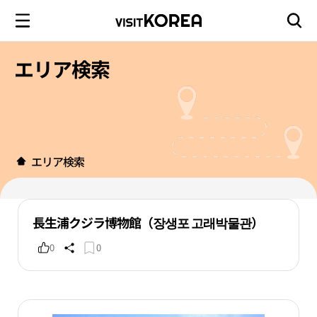
エリア検索
エリア検索
長生浦クジラ博物館（장생포 고래박물관）
0
0