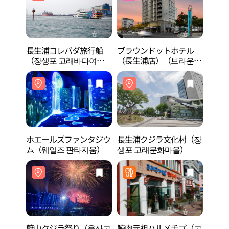
長生浦コレバダ旅行船
ブラウンドットホテル
長生
（장생포 고래바다여행
（長生浦店）（브라운도
（장
선）
트호텔（장생포점））
선）
ホエールズファンタジウ
長生浦クジラ文化村（장
長生
ム（웨일즈 판타지움）
생포 고래문화마을）
생포
蔚山クジラ祭り（울산고
鯨肉元祖ハルメチプ（고
蔚山