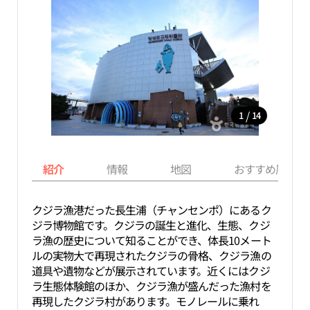
/
1
14
紹介
情報
地図
おすすめ周辺ス
クジラ漁港だった長生浦（チャンセンポ）にあるク
ジラ博物館です。クジラの誕生と進化、生態、クジ
ラ漁の歴史について知ることができ、体長10メート
ルの実物大で再現されたクジラの骨格、クジラ漁の
道具や遺物などが展示されています。近くにはクジ
ラ生態体験館のほか、クジラ漁が盛んだった漁村を
再現したクジラ村があります。モノレールに乗れ