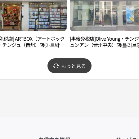
免税店] ARTBOX（アートボック
[事後免税店]Olive Young・チン
・チンジュ（晋州）店(아트박스
ュンアン（晋州中央）店(올리브영
)
주중앙점)
もっと見る