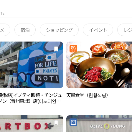
す。
メ
宿泊
ショッピング
イベント
レ
後免税店]イノティ眼鏡・チンジュ
天凰食堂（천황식당）
ソン（晋州東城）店(이노티안경
동성점)