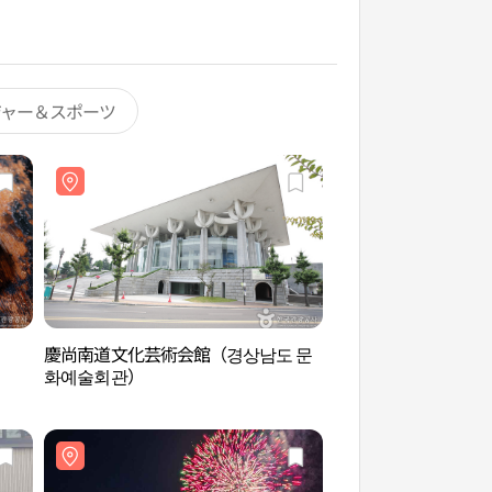
ジャー＆スポーツ
慶尚南道文化芸術会館（경상남도 문
慶尚南道文化芸術会
화예술회관）
화예술회관）