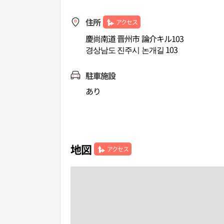
住所
アクセス
慶尚南道 晋州市 論介キル103
경상남도 진주시 논개길 103
駐車施設
あり
地図
アクセス