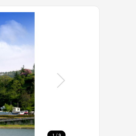
/
1
9