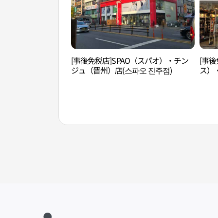
[事後免税店]SPAO（スパオ）・チン
[事後
ジュ（晋州）店(스파오 진주점)
ス）
진주점