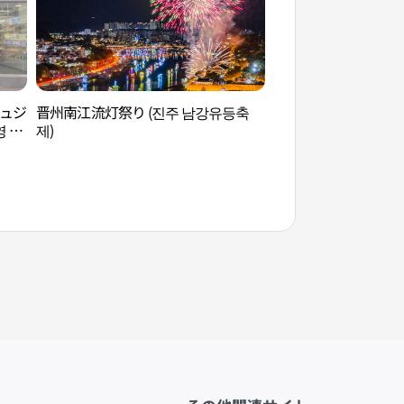
ジュジ
晋州南江流灯祭り (진주 남강유등축
ソマンジンサン流灯
 진
제)
망진산 유등테마공