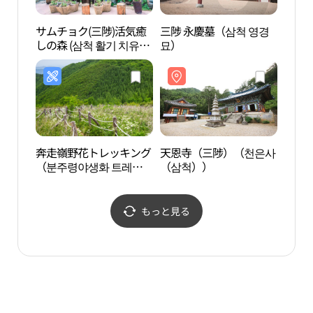
サムチョク(三陟)活気癒
三陟 永慶墓（삼척 영경
サムチ
しの森 (삼척 활기 치유의
묘）
しの森
숲)
숲)
奔走嶺野花トレッキング
天恩寺（三陟）（천은사
天恩
（분주령야생화 트레
（삼척））
（삼
킹）
もっと見る