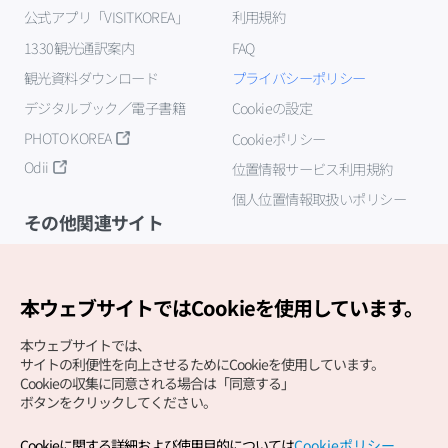
公式アプリ「VISITKOREA」
利用規約
1330観光通訳案内
FAQ
観光資料ダウンロード
プライバシーポリシー
デジタルブック／電子書籍
Cookieの設定
PHOTO KOREA
Cookieポリシー
Odii
位置情報サービス利用規約
個人位置情報取扱いポリシー
その他関連サイト
韓国観光公社
K-MICE
本ウェブサイトではCookieを使用しています。
本ウェブサイトでは、
サイトの利便性を向上させるためにCookieを使用しています。
Cookieの収集に同意される場合は「同意する」
ボタンをクリックしてください。
Cookieに関する詳細および使用目的については
Cookieポリシー