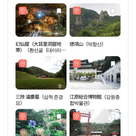
幻仙窟（大耳里洞窟地
徳項山（덕항산）
幻仙
帯）（환선굴（대이리
帯）
동굴지대））
동굴
三陟 濬慶墓（삼척 준경
江原総合博物館（강원종
三陟 
묘）
합박물관）
묘）