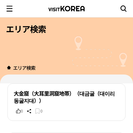
エリア検索
エリア検索
大金窟（大耳里洞窟地帯）（대금굴（대이리
동굴지대））
0
0