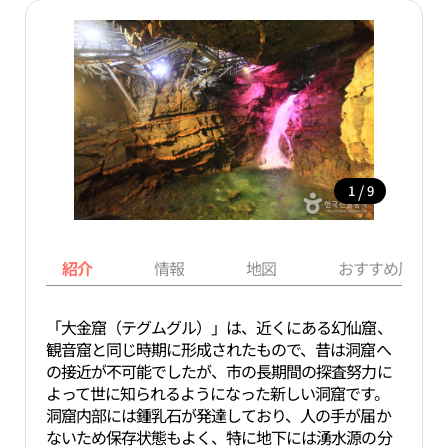
/
1
9
紹介
情報
地図
おすすめ周辺ス
「大金窟（テグムグル）」は、近くにある幻仙窟、
観音窟と同じ時期に形成されたもので、昔は洞窟へ
の接近が不可能でしたが、市の長期間の探査努力に
よって世に知られるようになった新しい洞窟です。
洞窟内部には鍾乳石が発達しており、人の手が届か
ないため保存状態もよく、特に地下には湧水源の分