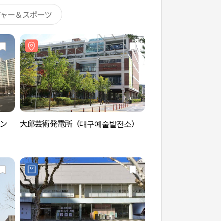
ジャー＆スポーツ
ソン
大邱芸術発電所（대구예술발전소）
大邱芸術発電所（대