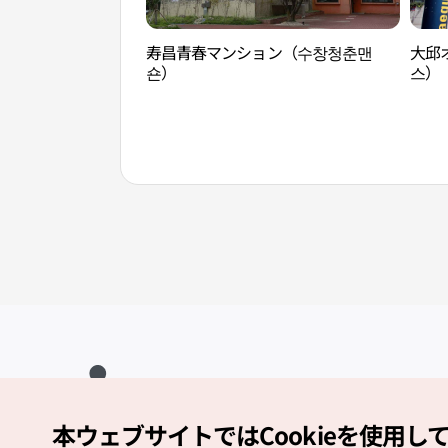
寿昌青春マンション（수창청춘맨
大邱
숀）
스）
本ウェブサイトではCookieを使用し
Copyright (c) Korea Tourism Organization All Rights Reserved.