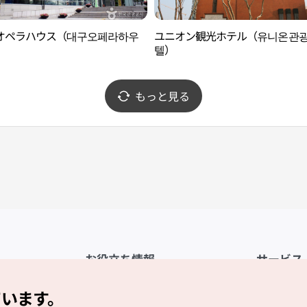
オペラハウス（대구오페라하우
ユニオン観光ホテル（유니온관
텔）
もっと見る
お役立ち情報
サービス
公式アプリ「VISITKOREA」
利用規約
ています。