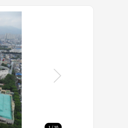
/
1
10