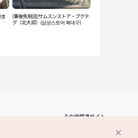
광호
[事後免税店]サムスンストア・プクテ
大邱コンサートハウ
グ（北大邱）(삼성스토어 북대구)
会館）（대구콘서트
시민회관））
その他関連サイト
韓国観光公社
K-MICE