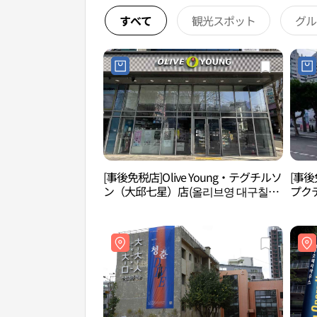
すべて
観光スポット
グル
[事後免税店]Olive Young・テグチルソ
[事
ン（大邱七星）店(올리브영 대구칠성
プク
점)
트샵 