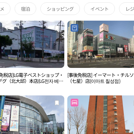
メ
宿泊
ショッピング
イベント
レ
後免税店]LG電子ベストショップ・
[事後免税店] イーマート・チル
デグ（北大邱）本店(LG전자 베스
（七星）店(이마트 칠성점)
북대구본점)