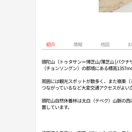
紹介
情報
地図
頭陀山（トゥタサン＝博芝山/薄芝山 [パク
（チョンソングン）の郡境にある標高1357
周囲には観光スポットが数多く、また嶺東（
つながっているなど大変交通アクセスがよい
頭陀山自然休養林は太白（テベク）山脈の西
置しています。