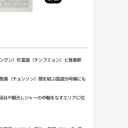
ャングン）珍富面（チンブミョン）と旌善郡
旌善（チョンソン）間を結ぶ国道59号線にも
渓谷や観光レジャーの中軸をなすエリアに位