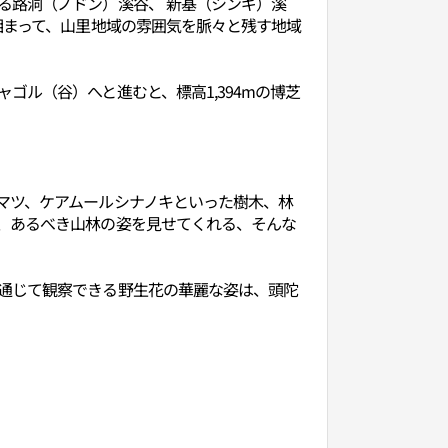
る路洞（ノドン）溪谷、 新基（シンギ）溪
相まって、山里地域の雰囲気を脈々と残す地域
ル（谷）へと進むと、標高1,394mの博芝
マツ、ケアムールシナノキといった樹木、林
、あるべき山林の姿を見せてくれる、そんな
通じて観察できる野生花の華麗な姿は、頭陀