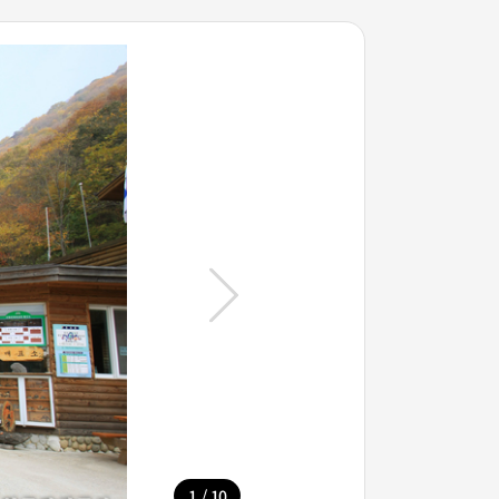
/
1
10