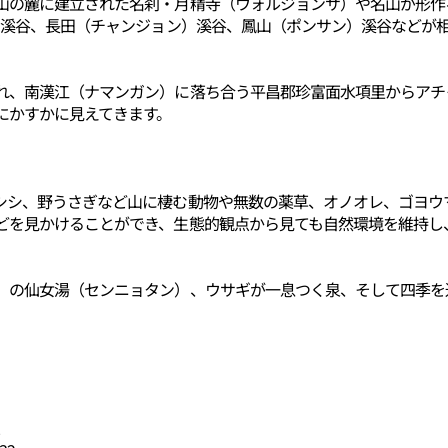
山の麓に建立された名刹・月精寺（ウォルジョンサ）や名山が形作
ン）溪谷、長田（チャンジョン）溪谷、鳳山（ポンサン）溪谷などが
、南漢江（ナマンガン）に落ち合う平昌郡珍富面水項里からアチャゴ
にかすかに見えてきます。
シシ、野うさぎなど山に棲む動物や無数の薬草、オノオレ、ゴヨウ
どを見かけることができ、生態的観点から見ても自然環境を維持し
）の仙女湯（センニョタン）、ウサギが一息つく泉、そして四季を
2