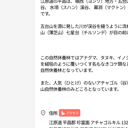
江原道の平昌は、嶺西（ヨンソ）地方・五台
谷、 水項（スハン）溪谷、 幕洞（マクト
です。
五台山を源に発した川が渓谷を縫うように流れ
山（薄芝山）七星台（チルソンデ）が目の前
この自然休養林ではアナグマ、タヌキ、イノ
を絨毯のように覆いつくす名もなきコケ類な
自然休養林となっています。
また、人気（ひとけ）のないアチャゴル（谷
山自然休養林のみどころとなっています。
住所
アクセス
江原道 平昌郡 珍富面 アチャゴルキル 13