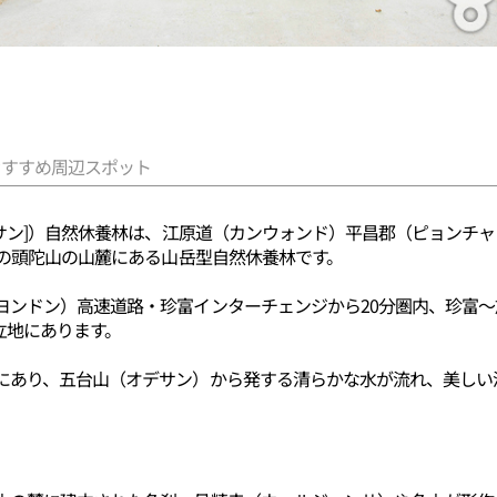
おすすめ周辺スポット
チサン]）自然休養林は、江原道（カンウォンド）平昌郡（ピョンチ
mの頭陀山の山麓にある山岳型自然休養林です。
ヨンドン）高速道路・珍富インターチェンジから20分圏内、珍富～
立地にあります。
にあり、五台山（オデサン）から発する清らかな水が流れ、美しい