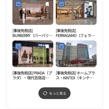
텍스점)
ス）店(구찌 현대백화점
킨텍스점)
[事後免税店]
[事後免税店]
高陽
BURBERRY（バーバリ
FERRAGAMO（フェラガ
원）
ー）・現代百貨店
モ）・現代百貨店
KINTEX（キンテック
KINTEX（キンテック
ス）店(버버리 현대백화
ス）店(페라가모 현대백
점 킨텍스점)
화점 킨텍스점)
[事後免税店] PRADA（プ
[事後免税店] ホームプラ
一山
ラダ）・現代百貨店
ス・KINTEX（キンテッ
공원
KINTEX（キンテック
クス）店(홈플러스 킨텍
ス）店(프라다 현대백화
스점)
점 킨텍스점)
もっと見る