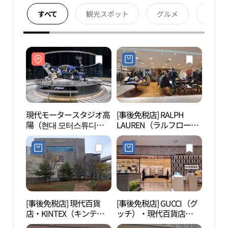
すべて
観光スポット
グルメ
宿泊
現代モータースタジオ高
[事後免税店] RALPH
現代
陽（현대 모터스튜디오
LAUREN（ラルフローレ
陽（
고양）
ン）・現代百貨店
고양
KINTEX（キンテック
ス）店(랄프로렌 현대백
화점 킨텍스점)
[事後免税店] 現代百貨
[事後免税店] GUCCI（グ
高陽
店・KINTEX（キンテッ
ッチ）・現代百貨店
書館 
クス）店(현대백화점 킨
KINTEX（キンテック
린이