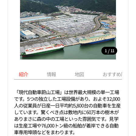
/
1
11
紹介
情報
地図
おすすめ周辺ス
「現代自動車蔚山工場」は世界最大規模の単一工場
です。5つの独立した工場設備があり、およそ32,000
人の従業員が日産一日平均約5,800台の自動車を生産
しています。驚くべき点は敷地内に60万本の樹木が
ありまさに森の中の工場といった雰囲気です。見学
は生産工場や76,000トン級の船舶が着岸できる自動
車専用埠頭などをまわります。