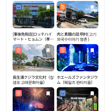
[事後免税店]ロッテハイ
肉と素麺の話 明村( 고기
長生
マート・ヒョムン（孝
와국수이야기 명촌 )
생포
門）店(롯데하이마트 효
문점)
長生浦クジラ文化村（장
ホエールズファンタジウ
長生
생포 고래문화마을）
ム（웨일즈 판타지움）
（장
선）