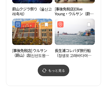
蔚山クジラ祭り（울산고
[事後免税店]Olive
長生
래축제）
Young・ウルサン（蔚
문화
山）シンソンドウォン店
(올리브영 울산신선도원
점)
[事後免税店] ウルサン
長生浦コレバダ旅行船
蔚山
（蔚山）店(신선도원몰
（장생포 고래바다여행
교 전
울산점)
선）
もっと見る