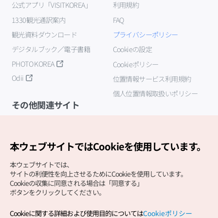
公式アプリ「VISITKOREA」
利用規約
1330観光通訳案内
FAQ
観光資料ダウンロード
プライバシーポリシー
デジタルブック／電子書籍
Cookieの設定
PHOTO KOREA
Cookieポリシー
Odii
位置情報サービス利用規約
個人位置情報取扱いポリシー
その他関連サイト
韓国観光公社
K-MICE
本ウェブサイトではCookieを使用しています。
本ウェブサイトでは、
サイトの利便性を向上させるためにCookieを使用しています。
Cookieの収集に同意される場合は「同意する」
ボタンをクリックしてください。
Cookieに関する詳細および使用目的については
Cookieポリシー