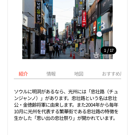
/
1
17
紹介
情報
地図
おすすめ周辺ス
ソウルに明洞があるなら、光州には「忠壮路（チュ
ンジャンノ）」があります。忠壮路という名は忠壮
公・金徳齢将軍に由来します。また2004年から毎年
10月に光州を代表する繁華街である忠壮路の特徴を
生かした「思い出の忠壮祭り」が開かれています。