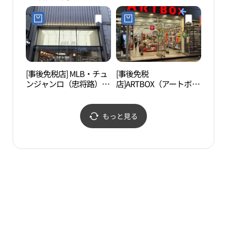
월드뮤직페스티벌）
[事後免税店] MLB・チュ
[事後免税
錦南
ンジャンロ（忠将路）店
店]ARTBOX（アートボッ
（금
(MLB 충장로점)
クス）・クァンジュチュ
정원
ンジャンロ（光州忠壮
路）店(아트박스 광주충
もっと見る
장로점)