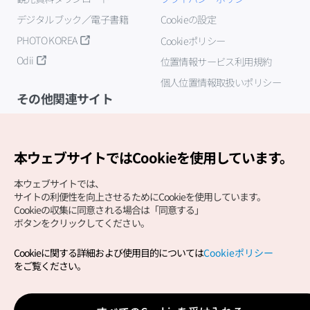
デジタルブック／電子書籍
Cookieの設定
PHOTO KOREA
Cookieポリシー
Odii
位置情報サービス利用規約
個人位置情報取扱いポリシー
その他関連サイト
韓国観光公社
K-MICE
本ウェブサイトではCookieを使用しています。
本ウェブサイトでは、
サイトの利便性を向上させるためにCookieを使用しています。
Cookieの収集に同意される場合は「同意する」
ボタンをクリックしてください。
Cookieに関する詳細および使用目的については
Cookieポリシー
Copyright (c) Korea Tourism Organization All Rights
をご覧ください。
Reserved.
サイトエラー報告
公式メール
japanese@knto.or.kr