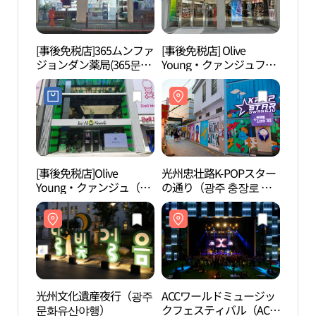
[事後免税店]365ムンファ
[事後免税店] Olive
光州忠
ジョンダン薬局(365문화
Young・クァンジュファ
の通り
전당약국)
ングム（光州黃金）店
이팝 
(올리브영 광주황금점)
[事後免税店]Olive
光州忠壮路K-POPスター
国立
Young・クァンジュ（光
の通り（광주 충장로 케
립아
州）タウン(올리브영 광
이팝 스타의 거리）
주 타운)
光州文化遺産夜行（광주
ACCワールドミュージッ
光州
문화유산야행）
クフェスティバル（ACC
술의 