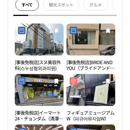
すべて
観光スポット
グルメ
宿泊
[事後免税店]スヌ美容外
[事後免税店]BRIDE AND
フィ
科(스누성형외과의원)
YOU（ブライドアンドユ
W（
ー）(브라이드앤유)
[事後免税店]イーマート
フィギュアミュージアム
ヒャン
24・チョンダム（清潭）
W（피규어뮤지엄W）
本店(이마트24 청담본점)