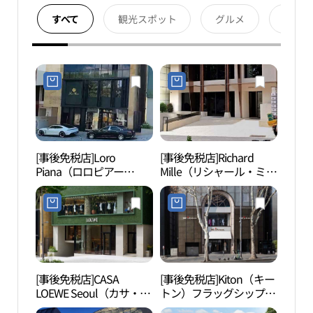
すべて
観光スポット
グルメ
宿泊
[事後免税店]Loro
[事後免税店]Richard
パク
Piana（ロロピアー
Mille（リシャール・ミ
숙 화
ナ）・チョンダム（清
ル）・アプクジョン（狎
潭）フラッグシップスト
鴎亭）(리차드 밀 압구정)
ア(로로피아나 청담플래
그십스토어)
[事後免税店]CASA
[事後免税店]Kiton（キー
狎鴎
LOEWE Seoul（カサ・ロ
トン）フラッグシップス
정 로
エベ・ソウル）(까사 로
トア(키톤 플래그십스토