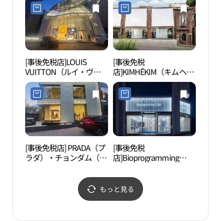
에베 서울)
어)
[事後免税店]LOUIS
[事後免税
清潭
VUITTON（ルイ・ヴィ
店]KIMHĒKIM（キムヘキ
トン）メゾン・ソウル
ム）・チョンダム（清
(루이비통 메종 서울)
潭）フラッグシップスト
ア(김해김 청담 플래그십)
[事後免税店] PRADA（プ
[事後免税
湖林
ラダ）・チョンダム（清
店]Bioprogramming
林博
潭）店(프라다 청담점)
Club（バイオプログラミ
림아
ングクラブ）・ソウル
신사
(바이오프로그래밍클럽
もっと見る
서울)