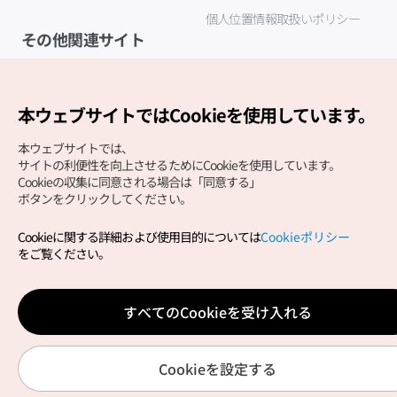
個人位置情報取扱いポリシー
その他関連サイト
韓国観光公社
K-MICE
本ウェブサイトではCookieを使用しています。
本ウェブサイトでは、
サイトの利便性を向上させるためにCookieを使用しています。
Cookieの収集に同意される場合は「同意する」
ボタンをクリックしてください。
Cookieに関する詳細および使用目的については
Cookieポリシー
Copyright (c) Korea Tourism Organization All Rights
をご覧ください。
Reserved.
サイトエラー報告
公式メール
japanese@knto.or.kr
すべてのCookieを受け入れる
Cookieを設定する