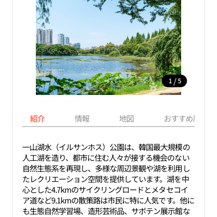
/
1
5
紹介
情報
地図
おすすめ周辺ス
一山湖水（イルサンホス）公園は、韓国最大規模の
人工湖を造り、都市に住む人々が接する機会のない
自然生態系を再現し、多様な周辺景観や湖を利用し
たレクリエーション空間を提供しています。湖を中
心とした4.7kmのサイクリングロードとメタセコイ
ア道など9.1kmの散策路は市民に特に人気です。他に
も生態自然学習場、造形芸術品、サボテン展示館な