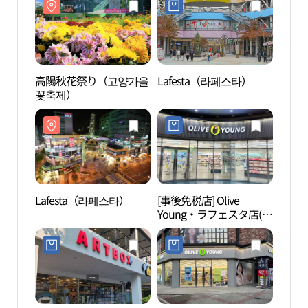
高陽秋花祭り（고양가을
Lafesta（라페스타）
高陽
꽃축제）
특구
Lafesta（라페스타）
[事後免税店] Olive
アク
Young・ラフェスタ店(올
（아
리브영 라페스타점)