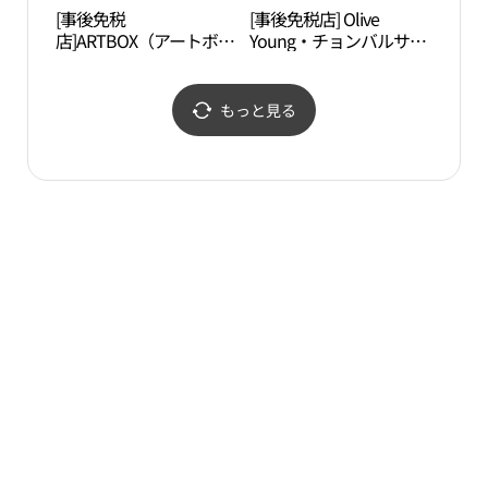
[事後免税
[事後免税店] Olive
高陽
店]ARTBOX（アートボッ
Young・チョンバルサン
원）
クス）・イルサン（一
ロ（鼎鉢山路）店(올리
山）Lafesta（ラフェス
브영 정발산로점)
タ）店(아트박스 일산라
もっと見る
페스타점)