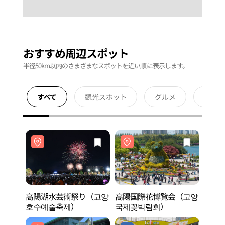
おすすめ周辺スポット
半径50km以内のさまざまなスポットを近い順に表示します。
すべて
観光スポット
グルメ
宿泊
高陽湖水芸術祭り（고양
高陽国際花博覧会（고양
Laf
호수예술축제）
국제꽃박람회）