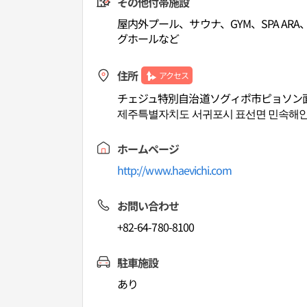
その他付帯施設
屋内外プール、サウナ、GYM、SPA ARA、M
グホールなど
住所
アクセス
チェジュ特別自治道ソグィポ市ピョソン面
제주특별자치도 서귀포시 표선면 민속해안로
ホームページ
http://www.haevichi.com
お問い合わせ
+82-64-780-8100
駐車施設
あり