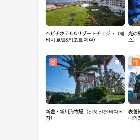
ヘビチホテル&リゾートチェジュ（해
光の
비치 호텔&리조트 제주）
스）
新豊・新川海牧場（신풍 신천 바다목
表善
장）
녀의