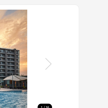
/
1
16