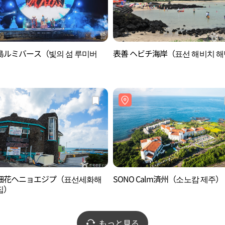
島ルミバース（빛의 섬 루미버
表善 ヘビチ海岸（표선 해비치 
細花ヘニョエジプ（표선세화해
SONO Calm済州（소노캄 제주）
집）
もっと見る