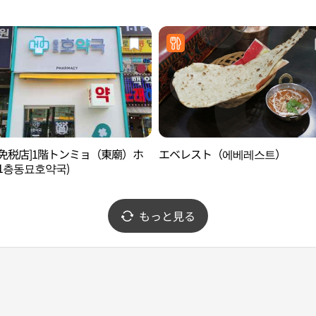
後免税店]1階トンミョ（東廟）ホ
エベレスト（에베레스트）
1층동묘호약국)
もっと見る