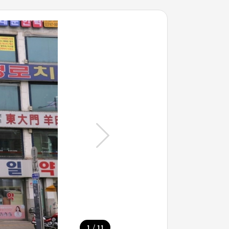
/
1
11