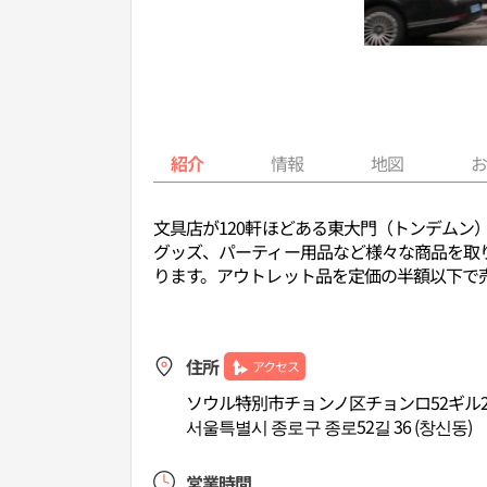
紹介
情報
地図
文具店が120軒ほどある東大門（トンデム
グッズ、パーティー用品など様々な商品を取り
ります。アウトレット品を定価の半額以下で
住所
アクセス
ソウル特別市チョンノ区チョンロ52ギル21
서울특별시 종로구 종로52길 36 (창신동)
営業時間