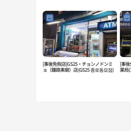
[事後免税店]GS25・チョンノドンミ
[事
ョ（鐘路東廟）店(GS25 종로동묘점)
薬局(