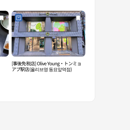
[事後免税店] Olive Young・トンミョ
東大門歴史文化公園
アプ駅店(올리브영 동묘앞역점)
화공원）