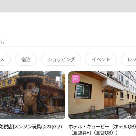
す。
メ
宿泊
ショッピング
イベント
レ
免税店]スンジン玩具(승진완구)
ホテル・キュービー（ホテルQB
（호텔큐비（호텔QB））