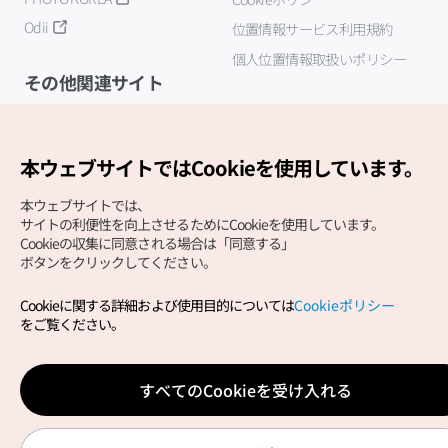
Odii
位置情報サービス利用規約
個人位置情報取扱いポリシー
その他関連サイト
韓国観光公社
K-MICE
本ウェブサイトではCookieを使用しています。
本ウェブサイトでは、
サイトの利便性を向上させるためにCookieを使用しています。
Cookieの収集に同意される場合は「同意する」
ボタンをクリックしてください。
Cookieに関する詳細および使用目的については
Cookieポリシー
Copyright (c) Korea Tourism Organization All Rights
をご覧ください。
Reserved.
サイトエラー報告
公式メール
japanese@knto.or.kr
すべてのCookieを受け入れる