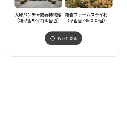
大邱パンチャ鍮器博物館
亀岩ファームステイ村
亀岩
（대구방짜유기박물관）
（구암팜스테이마을）
（구
もっと見る