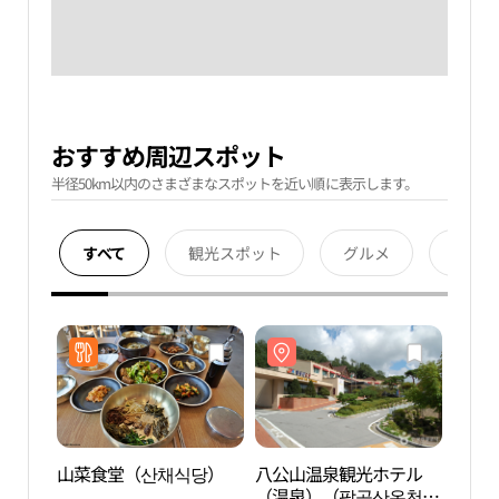
おすすめ周辺スポット
半径50km以内のさまざまなスポットを近い順に表示します。
すべて
観光スポット
グルメ
宿泊
山菜食堂（산채식당）
八公山温泉観光ホテル
八公
（温泉）（팔공산온천관
（温