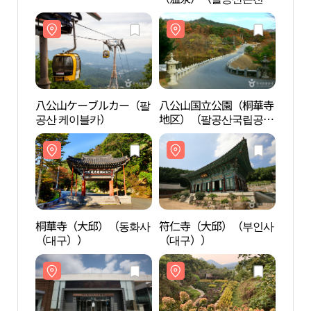
광호텔（온천））
광호
八公山ケーブルカー（팔
八公山国立公園（桐華寺
八公
공산 케이블카）
地区）（팔공산국립공원
地区
（동화사지구））
（동
桐華寺（大邱）（동화사
符仁寺（大邱）（부인사
符仁
（대구））
（대구））
（대