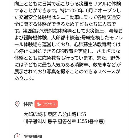
向上とともに日常で起こりうる災難をリアルに体験
することができます。特に2020年10月にオープンし
た交通安全体験場はミニ自動車に乗って各種交通安
全に関する体験ができるため子どもたちに人気で
す。第2館は危機対応体験場として火災鎮圧、濃煙お
よび緩降機体験、大邱都市鉄道3号線を模したモノレ
ール体験場を運営しており、心肺蘇生法教育場では
心停止に対処できるCPR教育を実施し、さまざまな
体験とともに応急教育も行っています。また、野外
には子どもに最も人気のある消防車、救急車などが
展示されており写真を撮ることのできるスペースが
あります。
住所
アクセス
大邱広域市 東区 八公山路1155
대구광역시 동구 팔공산로 1155 (용수동)
営業時間