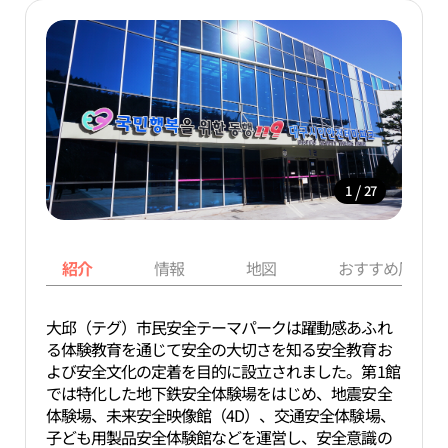
/
1
27
紹介
情報
地図
おすすめ周辺ス
大邱（テグ）市民安全テーマパークは躍動感あふれ
る体験教育を通じて安全の大切さを知る安全教育お
よび安全文化の定着を目的に設立されました。第1館
では特化した地下鉄安全体験場をはじめ、地震安全
体験場、未来安全映像館（4D）、交通安全体験場、
子ども用製品安全体験館などを運営し、安全意識の