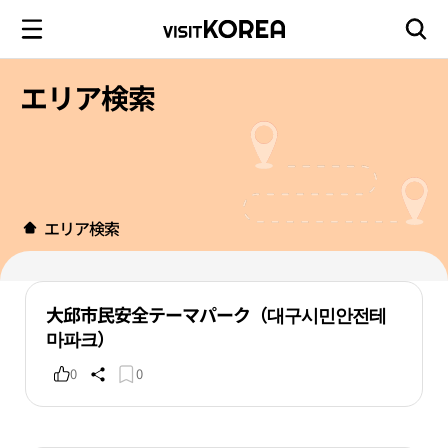
エリア検索
エリア検索
大邱市民安全テーマパーク（대구시민안전테
마파크）
0
0