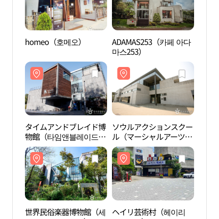
homeo（호메오）
ADAMAS253（카페 아다
タイ
마스253）
物館
박물
タイムアンドブレイド博
ソウルアクションスクー
世界
物館（타임앤블레이드
ル（マーシャルアーツセ
계민
박물관）
ンター）（서울액션스쿨
（마샬아트센터））
世界民俗楽器博物館（세
ヘイリ芸術村（헤이리
碧峰