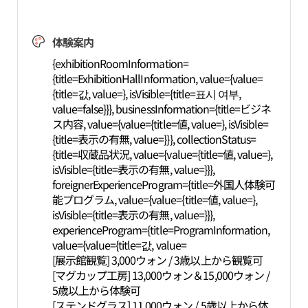
体験案内
{exhibitionRoomInformation=
{title=ExhibitionHallInformation, value={value=
{title=값, value=}, isVisible={title=표시 여부,
value=false}}}, businessInformation={title=ビジネ
ス内容, value={value={title=値, value=}, isVisible=
{title=表示の有無, value=}}}, collectionStatus=
{title=収蔵品状況, value={value={title=値, value=},
isVisible={title=表示の有無, value=}}},
foreignerExperienceProgram={title=外国人体験可
能プログラム, value={value={title=値, value=},
isVisible={title=表示の有無, value=}}},
experienceProgram={title=ProgramInformation,
value={value={title=값, value=
[展示館観覧] 3,000ウォン / 3歳以上から観覧可
[マグカップ工房] 13,000ウォン＆15,000ウォン /
5歳以上から体験可
[ステンドグラス] 11,000ウォン / 5歳以上から体