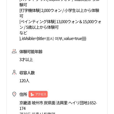
験可
[打字機体験] 2,000ウォン / 小学生以上から体験
可
[ペインティング体験] 13,000ウォン＆15,000ウォ
ン / 5歳以上から体験可
など
}, isVisible={title=표시 여부, value=true}}}}
体験可能年齢
3才以上
収容人数
120人
住所
アクセス
京畿道 坡州市 炭県面 法興里 ヘイリ団地1652-
174
경기도 파주시 탄현면