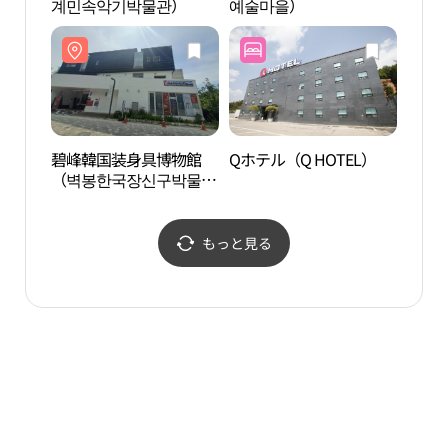
계민속악기박물관）
예술마을）
（벽
관）
碧峰韓国装身具博物館
Qホテル（Q HOTEL）
MUS
（벽봉한국장신구박물
이）
관）
もっと見る