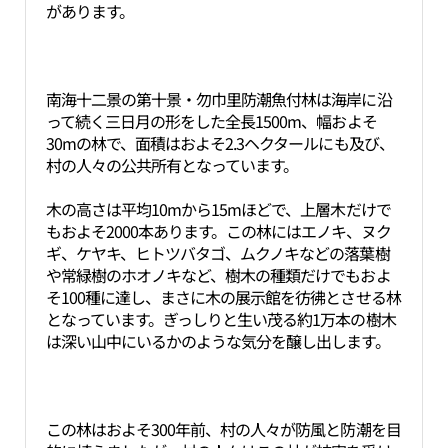
があります。
南海十二景の第十景・勿巾里防潮魚付林は海岸に沿
って続く三日月の形をした全長1500m、幅およそ
30mの林で、面積はおよそ2.3ヘクタールにも及び、
村の人々の公共所有となっています。
木の高さは平均10mから15mほどで、上層木だけで
もおよそ2000本あります。この林にはエノキ、ヌク
ギ、ケヤキ、ヒトツバタゴ、ムクノキなどの落葉樹
や常緑樹のホオノキなど、樹木の種類だけでもおよ
そ100種に達し、まさに木の展示館を彷彿とさせる林
となっています。ぎっしりと生い茂る約1万本の樹木
は深い山中にいるかのような気分を醸し出します。
この林はおよそ300年前、村の人々が防風と防潮を目