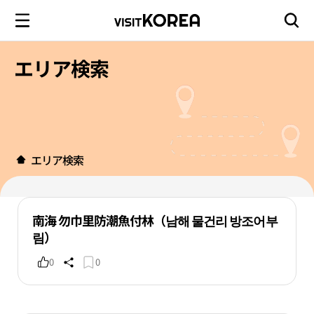
エリア検索
エリア検索
南海 勿巾里防潮魚付林（남해 물건리 방조어부
림）
0
0