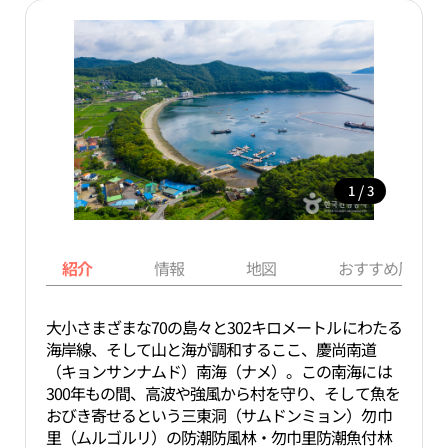
/
1
3
紹介
情報
地図
おすすめ周辺ス
大小さまざまな70の島々と302キロメートルにわたる
海岸線、そして山と海が調和するここ、慶尚南道
（キョンサンナムド）南海（ナメ）。この南海には
300年もの間、高波や強風から村を守り、そして魚を
おびき寄せるという三東洞（サムドンミョン）勿巾
里（ムルゴルリ）の防潮防風林・勿巾里防潮魚付林