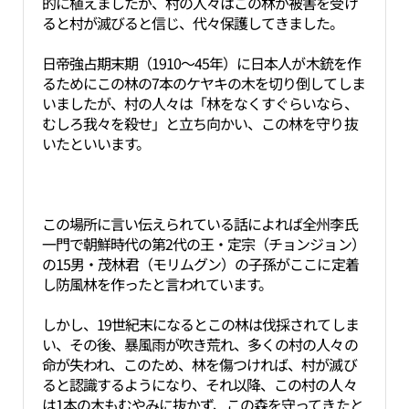
的に植えましたが、村の人々はこの林が被害を受け
ると村が滅びると信じ、代々保護してきました。
日帝強占期末期（1910～45年）に日本人が木銃を作
るためにこの林の7本のケヤキの木を切り倒してしま
いましたが、村の人々は「林をなくすぐらいなら、
むしろ我々を殺せ」と立ち向かい、この林を守り抜
いたといいます。
この場所に言い伝えられている話によれば全州李氏
一門で朝鮮時代の第2代の王・定宗（チョンジョン）
の15男・茂林君（モリムグン）の子孫がここに定着
し防風林を作ったと言われています。
しかし、19世紀末になるとこの林は伐採されてしま
い、その後、暴風雨が吹き荒れ、多くの村の人々の
命が失われ、このため、林を傷つければ、村が滅び
ると認識するようになり、それ以降、この村の人々
は1本の木もむやみに抜かず、この森を守ってきたと