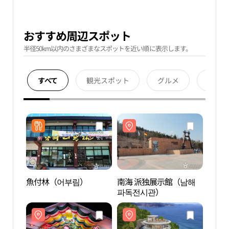
おすすめ周辺スポット
半径50km以内のさまざまなスポットを近い順に表示します。
すべて
観光スポット
グルメ
宿泊
魚付林（어부림）
南海 派独展示館（남해
南海
파독전시관）
파독