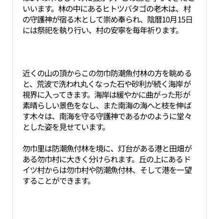
いいます。林の中にあるヒトツバタゴの老木は、村
の守護神が宿る木として崇め奉られ、陰暦10月15日
には祭祀を執り行い、村の安寧を毎年祈ります。
近くの山の頂からこの勿巾防潮魚付林の方を眺める
と、荒波で洗われ丸くなった石や砂利が続く海岸が
視界に入ってきます。海岸は緩やかに曲がった形が
素晴らしい景色をなし、また南海の海へと枝を伸ば
す木々は、南海を守る守護神であるかのように堂々
とした姿を見せています。
勿巾里は防潮魚付林を境に、灯台がある港と田畑が
ある勿巾村に大きく分けられます。丘の上にあるド
イツ村からは勿巾村や防潮魚付林、そして港を一望
することができます。