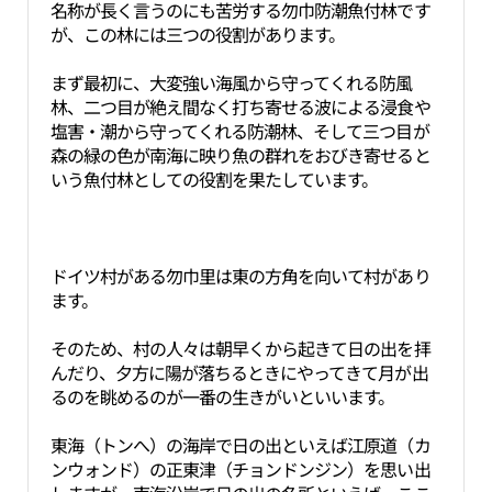
名称が長く言うのにも苦労する勿巾防潮魚付林です
が、この林には三つの役割があります。
まず最初に、大変強い海風から守ってくれる防風
林、二つ目が絶え間なく打ち寄せる波による浸食や
塩害・潮から守ってくれる防潮林、そして三つ目が
森の緑の色が南海に映り魚の群れをおびき寄せると
いう魚付林としての役割を果たしています。
ドイツ村がある勿巾里は東の方角を向いて村があり
ます。
そのため、村の人々は朝早くから起きて日の出を拝
んだり、夕方に陽が落ちるときにやってきて月が出
るのを眺めるのが一番の生きがいといいます。
東海（トンへ）の海岸で日の出といえば江原道（カ
ンウォンド）の正東津（チョンドンジン）を思い出