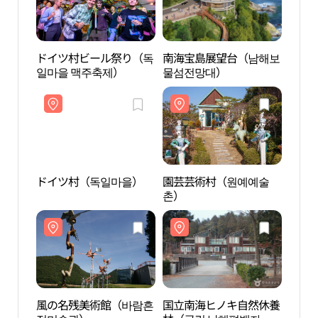
ドイツ村ビール祭り（독
南海宝島展望台（남해보
ドイ
일마을 맥주축제）
물섬전망대）
ドイツ村（독일마을）
園芸芸術村（원예예술
風の
촌）
적미
風の名残美術館（바람흔
国立南海ヒノキ自然休養
錦山