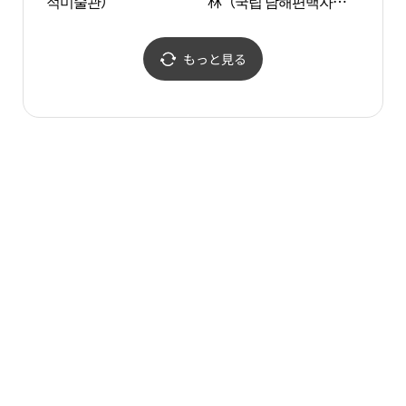
적미술관）
林（국립 남해편백자연
산 
휴양림）
もっと見る