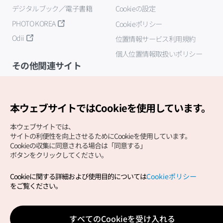
デジタルブック／電子書籍
Cookieの設定
PHOTO KOREA
Cookieポリシー
Odii
位置情報サービス利用規約
個人位置情報取扱いポリシー
その他関連サイト
韓国観光公社
K-MICE
本ウェブサイトではCookieを使用しています。
本ウェブサイトでは、
サイトの利便性を向上させるためにCookieを使用しています。
Cookieの収集に同意される場合は「同意する」
ボタンをクリックしてください。
Cookieに関する詳細および使用目的については
Cookieポリシー
Copyright (c) Korea Tourism Organization All Rights
をご覧ください。
Reserved.
サイトエラー報告
公式メール
japanese@knto.or.kr
すべてのCookieを受け入れる