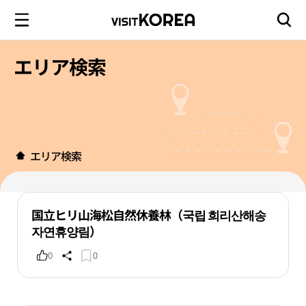
エリア検索
エリア検索
国立ヒリ山海松自然休養林（국립 희리산해송
자연휴양림）
0
0