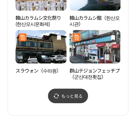
韓山カラムシ文化祭り
韓山カラムシ館（한산모
群山
(한산모시문화제)
시관）
산근
スラウォン（수라원）
群山テジョンフェッチプ
群山
（군산대전횟집）
もっと見る