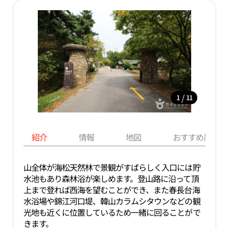
/
1
11
紹介
情報
地図
おすすめ周辺ス
山全体が海松天然林で景観がすばらしく入口には貯
水池もあり森林浴が楽しめます。登山路に沿って頂
上まで登れば西海を望むことができ、また春長台海
水浴場や錦江河口堤、韓山カラムシタウンなどの観
光地も近くに位置しているため一緒に回ることがで
きます。