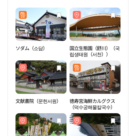
ソダム（소담）
国立生態園（舒川）（국
国立
립생태원（서천））
립생
文献書院（문헌서원）
徳寿宮海鮮カルグクス
韓山
（덕수궁해물칼국수）
시관