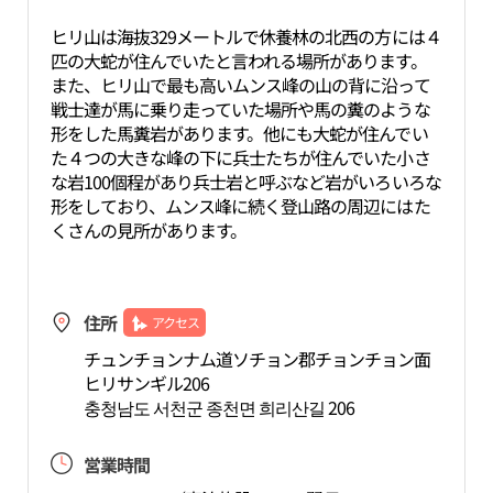
ヒリ山は海抜329メートルで休養林の北西の方には４
匹の大蛇が住んでいたと言われる場所があります。
また、ヒリ山で最も高いムンス峰の山の背に沿って
戦士達が馬に乗り走っていた場所や馬の糞のような
形をした馬糞岩があります。他にも大蛇が住んでい
た４つの大きな峰の下に兵士たちが住んでいた小さ
な岩100個程があり兵士岩と呼ぶなど岩がいろいろな
形をしており、ムンス峰に続く登山路の周辺にはた
くさんの見所があります。
住所
アクセス
チュンチョンナム道ソチョン郡チョンチョン面
ヒリサンギル206
충청남도 서천군 종천면 희리산길 206
営業時間