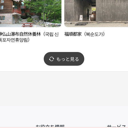
神仏山瀑布自然休養林（국립 신
福順都家（복순도가）
폭포자연휴양림）
もっと見る
お役立ち情報
サービス