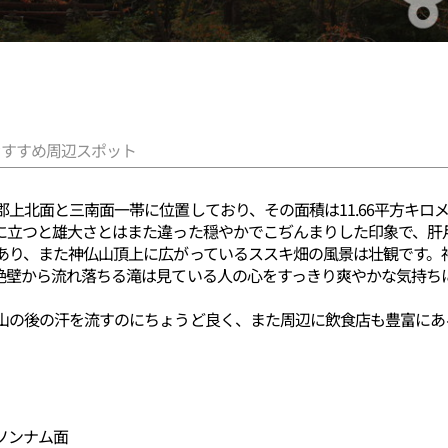
おすすめ周辺スポット
上北面と三南面一帯に位置しており、その面積は11.66平方キロ
に立つと雄大さとはまた違った穏やかでこぢんまりした印象で、肝
あり、また神仏山頂上に広がっているススキ畑の風景は壮観です。
絶壁から流れ落ちる滝は見ている人の心をすっきり爽やかな気持ち
山の後の汗を流すのにちょうど良く、また周辺に飲食店も豊富にあ
ソンナム面