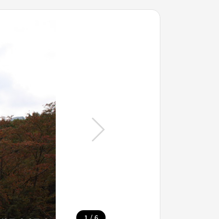
/
1
6