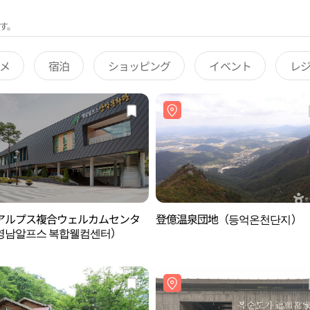
す。
メ
宿泊
ショッピング
イベント
レ
アルプス複合ウェルカムセンタ
登億温泉団地（등억온천단지）
영남알프스 복합웰컴센터）