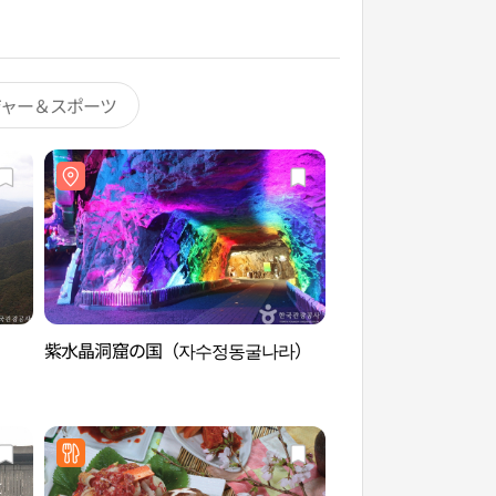
ジャー＆スポーツ
紫水晶洞窟の国（자수정동굴나라）
嶺南アルプス（영남