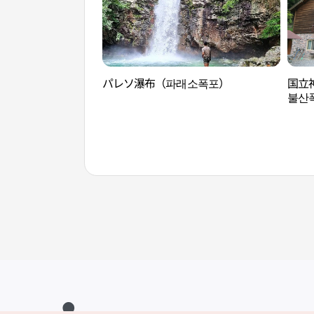
パレソ瀑布（파래소폭포）
国立
불산