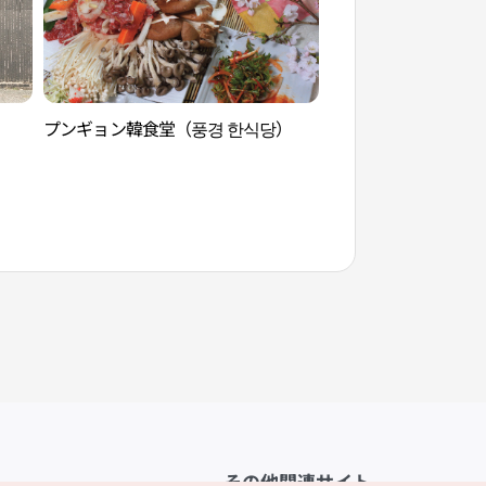
プンギョン韓食堂（풍경 한식당）
パレソ瀑布（파래소
その他関連サイト