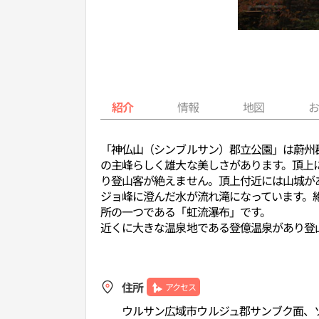
紹介
情報
地図
「神仏山（シンブルサン）郡立公園」は蔚州郡
の主峰らしく雄大な美しさがあります。頂上
り登山客が絶えません。頂上付近には山城が
ジョ峰に澄んだ水が流れ滝になっています。
所の一つである「虹流瀑布」です。
近くに大きな温泉地である登億温泉があり登
住所
アクセス
ウルサン広域市ウルジュ郡サンブク面、