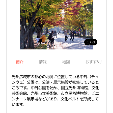
/
1
21
紹介
情報
地図
おすすめ周辺ス
光州広域市の都心の北側に位置している中外（チュ
ンウェ）公園は、公演・展示施設が密集していると
ころです。 中外公園を始め、国立光州博物館、文化
芸術会館、光州市立美術館、市立民俗博物館、ビエ
ンナーレ展示場などがあり、文化ベルトを形成して
います。