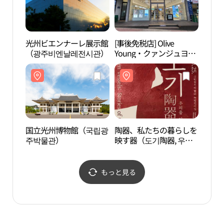
光州ビエンナーレ展示館
[事後免税店] Olive
国立
（광주비엔날레전시관）
Young・クァンジュヨン
주박
ボン（光州龍鳳）地区店
(올리브영 광주용봉지구
점)
国立光州博物館（국립광
陶器、私たちの暮らしを
全南
주박물관）
映す器（도기陶器, 우리
학교 
를 담은 질그릇）
もっと見る