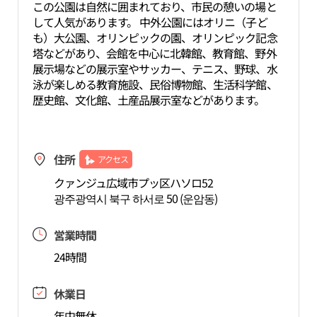
この公園は自然に囲まれており、市民の憩いの場と
して人気があります。 中外公園にはオリニ（子ど
も）大公園、オリンピックの園、オリンピック記念
塔などがあり、会館を中心に北韓館、教育館、野外
展示場などの展示室やサッカー、テニス、野球、水
泳が楽しめる教育施設、民俗博物館、生活科学館、
歴史館、文化館、土産品展示室などがあります。
住所
アクセス
クァンジュ広域市プッ区ハソロ52
광주광역시 북구 하서로 50 (운암동)
営業時間
24時間
休業日
年中無休