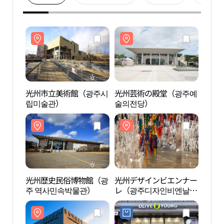
光州市立美術館（광주시
光州芸術の殿堂（광주예
光州
립미술관）
술의전당）
립미
光州歴史民俗博物館（광
光州デザインビエンナー
光州
주 역사민속박물관）
レ（광주디자인비엔날
주 
레）