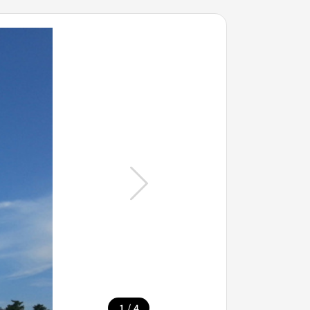
/
1
4