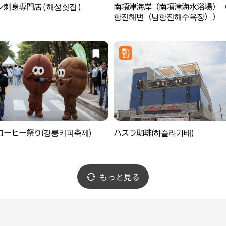
刺身専門店 ( 해성횟집 )
南項津海岸（南項津海水浴場）
항진해변（남항진해수욕장））
コーヒー祭り(강릉커피축제)
ハスラ珈琲(하슬라가배)
もっと見る