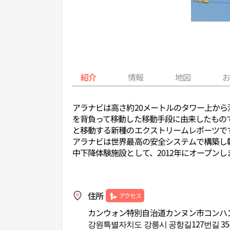
紹介
情報
地図
アラナビは高さ約20メートルのタワー上か
を背負って移動した移動手段に由来したもの
と移動する新種のエクストリームレポーツで
アラナビは世界最高の安全システムで構築し
中下降体験施設として、2012年にオープン
住所
アクセス
カンウォン特別自治道カンヌン市コンハンギ
강원특별자치도 강릉시 공항길127번길 35-