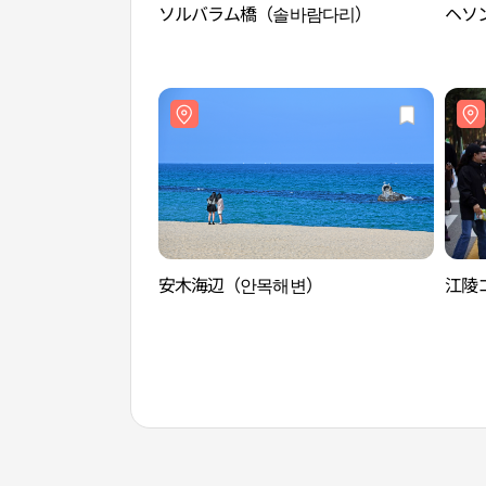
ソルバラム橋（솔바람다리）
ヘソン
安木海辺（안목해변）
江陵