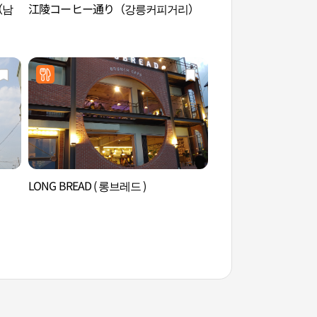
（남
江陵コーヒー通り（강릉커피거리）
ソルバラム橋（솔바
LONG BREAD ( 롱브레드 )
松亭海辺（松亭海水
변（송정해수욕장）