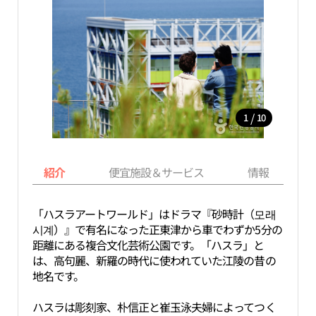
/
1
10
紹介
便宜施設＆サービス
情報
「ハスラアートワールド」はドラマ『砂時計（모래
시계）』で有名になった正東津から車でわずか5分の
距離にある複合文化芸術公園です。「ハスラ」と
は、高句麗、新羅の時代に使われていた江陵の昔の
地名です。
ハスラは彫刻家、朴信正と崔玉泳夫婦によってつく