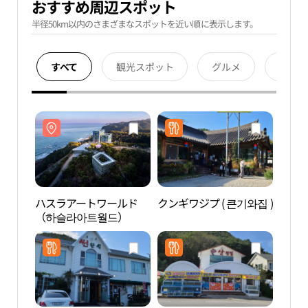
おすすめ周辺スポット
半径50km以内のさまざまなスポットを近い順に表示します。
すべて
観光スポット
グルメ
宿泊
ハスラアートワールド
クンギワジプ ( 큰기와집 )
ハス
（하슬라아트월드）
（하