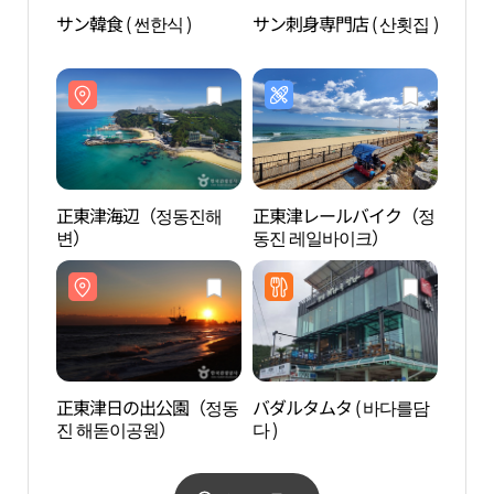
サン韓食 ( 썬한식 )
サン刺身専門店 ( 산횟집 )
正東
진 해
正東津海辺（정동진해
正東津レールバイク（정
砂時
변）
동진 레일바이크）
원）
正東津日の出公園（정동
バダルタムタ ( 바다를담
献花
진 해돋이공원）
다 )