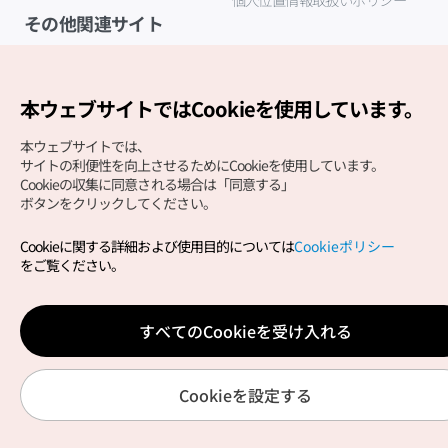
その他関連サイト
韓国観光公社
K-MICE
本ウェブサイトではCookieを使用しています。
本ウェブサイトでは、
サイトの利便性を向上させるためにCookieを使用しています。
Cookieの収集に同意される場合は「同意する」
ボタンをクリックしてください。
Cookieに関する詳細および使用目的については
Cookieポリシー
Copyright (c) Korea Tourism Organization All Rights
をご覧ください。
Reserved.
サイトエラー報告
公式メール
japanese@knto.or.kr
すべてのCookieを受け入れる
Cookieを設定する