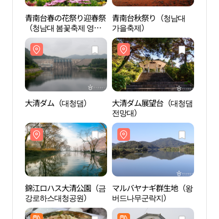
青南台春の花祭り迎春祭
青南台秋祭り（청남대
大清
（청남대 봄꽃축제 영춘
가을축제）
제）
大清ダム（대청댐）
大清ダム展望台（대청댐
錦江
전망대）
강로
錦江ロハス大清公園（금
マルバヤナギ群生地（왕
文義
강로하스대청공원）
버드나무군락지）
화재