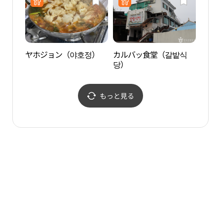
ヤホジョン（야호정）
カルバッ食堂（갈밭식
長洞
당）
욕장
もっと見る