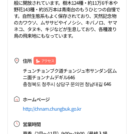
般に開放されています。樹木124種・約11万6千本や
野花143種・約35万本は青南台のもうひとつの自慢で
す。自然生態系もよく保存されており、天然記念物
のカワウソ、ムササビやイノシシ、キバノロ、ヤマ
ネコ、タヌキ、キジなどが生息しており、各種渡り
鳥の飛来地にもなっています。
住所
アクセス
チュンチョンブク道チョンジュ市サンダン区ム
ニ面チョンナムデギル646
충청북도 청주시 상당구 문의면 청남대길 646
ホームページ
http://chnam.chungbuk.go.kr
営業時間
夏季（2月～11月）9:00～18:00（最終入場