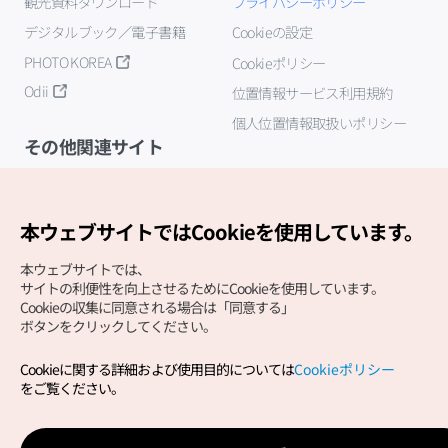
観光資料ダウンロード
プライバシーポリシー
デジタルブック／電子書籍
Cookieの設定
PHOTO KOREA
Cookieポリシー
Odii
位置情報サービス利用規約
個人位置情報取扱いポリシー
その他関連サイト
韓国観光公社
K-MICE
本ウェブサイトではCookieを使用しています。
本ウェブサイトでは、
サイトの利便性を向上させるためにCookieを使用しています。
Cookieの収集に同意される場合は「同意する」
ボタンをクリックしてください。
Cookieに関する詳細および使用目的については
Cookieポリシー
Copyright (c) Korea Tourism Organization All Rights
をご覧ください。
Reserved.
サイトエラー報告
公式メール
japanese@knto.or.kr