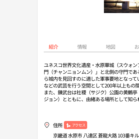
紹介
情報
地図
ユネスコ世界文化遺産・水原華城（スウォン
門（チャンニョンムン）」と北側の守門であ
ら城内を見回すのに適した軍事要地となって
などの武芸を行う空間として200年以上もの
また、錬武台は社稷（サジク）公園の黄鶴亭
ジョン）とともに、由緒ある場所として知ら
住所
アクセス
京畿道 水原市 八達区 蒼龍大路 103番キル 