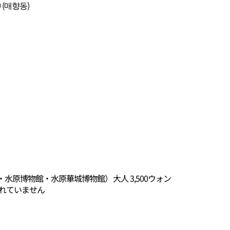
 (매향동)
水原博物館・水原華城博物館）大人 3,500ウォン
れていません