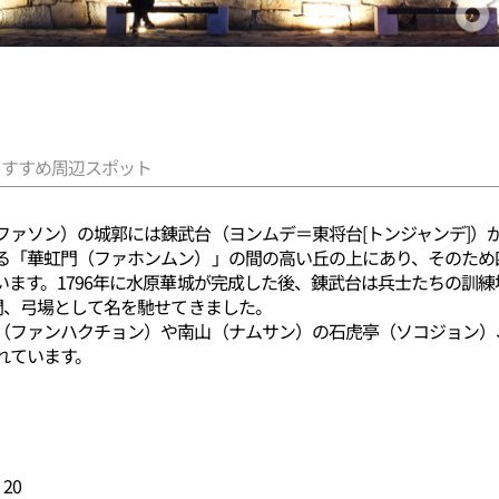
おすすめ周辺スポット
ファソン）の城郭には錬武台（ヨンムデ＝東将台[トンジャンデ]）
る「華虹門（ファホンムン）」の間の高い丘の上にあり、そのため
います。1796年に水原華城が完成した後、錬武台は兵士たちの訓
間、弓場として名を馳せてきました。
（ファンハクチョン）や南山（ナムサン）の石虎亭（ソコジョン）
れています。
20