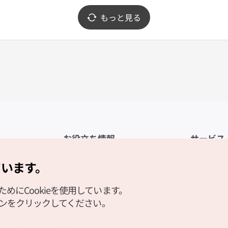
もっと見る
お役立ち情報
サービス
公式アプリ「VISITKOREA」
利用規約
ています。
1330観光通訳案内
FAQ
にCookieを使用しています。
観光資料ダウンロード
プライバシ
タンをクリックしてください。
デジタルブック／電子書籍
Cookieの
PHOTO KOREA
Cookieポ