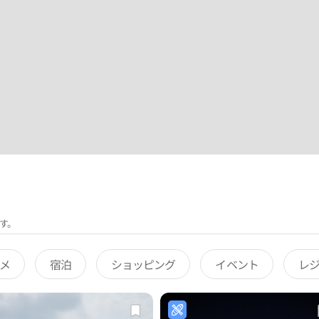
す。
メ
宿泊
ショッピング
イベント
レ