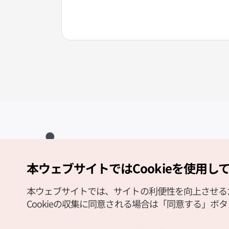
本ウェブサイトではCookieを使用し
Copyright (c) Korea Tourism Organization All Rights Reserved.
サイトエラー報告
公式メール
japanese@knto.or.kr
本ウェブサイトでは、サイトの利便性を向上させるため
Cookieの収集に同意される場合は「同意する」ボ