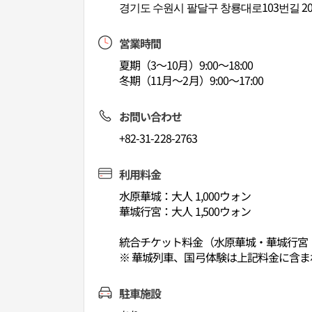
경기도 수원시 팔달구 창룡대로103번길 20
営業時間
夏期（3～10月）9:00～18:00
冬期（11月～2月）9:00～17:00
お問い合わせ
+82-31-228-2763
利用料金
水原華城：大人 1,000ウォン
華城行宮：大人 1,500ウォン
統合チケット料金（水原華城・華城行宮・
※ 華城列車、国弓体験は上記料金に含ま
駐車施設