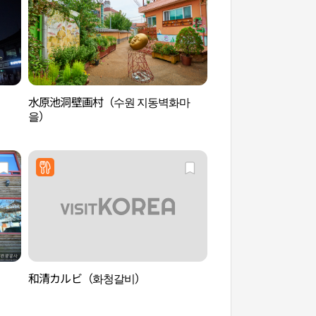
水原池洞壁画村（수원 지동벽화마
華城御車（화성어차
을）
和清カルビ（화청갈비）
華虹門（화홍문）