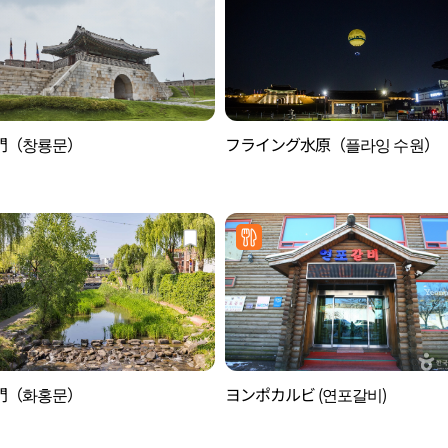
門（창룡문）
フライング水原（플라잉 수원）
門（화홍문）
ヨンポカルビ (연포갈비)