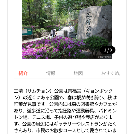
/
1
9
紹介
情報
地図
おすすめ周辺ス
三清（サムチョン）公園は景福宮（キョンボック
ン）の近くにある公園で、春は桜が咲き誇り、秋は
紅葉が見事です。公園内には森の図書館やカフェが
あり、遊歩道に沿って指圧路や運動器具、バドミン
トン場、テニス場、子供の遊び場や売店がありま
す。公園の周辺にはギャラリーやレストランがたく
さんあり、市民のお散歩コースとして愛されていま