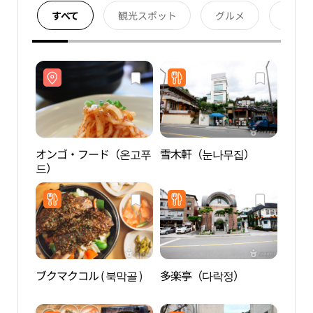
すべて
観光スポット
グルメ
宿泊
オンゴ・フード（온고푸
雪木軒（눈나무집）
オン
드）
드）
ブクマクコル ( 북막골 )
多楽亭（다락정）
三清