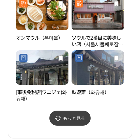
オンマウル（온마을）
ソウルで2番目に美味し
DIALO
い店（서울서둘째로잘하
北村
는집）
북촌
[事後免税店]ワユジェ(와
臥遊斎（와유재）
PKM 
유재)
러리
もっと見る