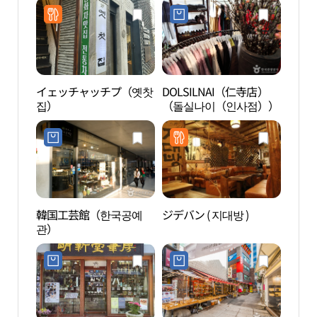
イェッチャッチプ（옛찻
DOLSILNAI（仁寺店）
ミュ
집）
（돌실나이（인사점））
（뮤
韓国工芸館（한국공예
ジデバン ( 지대방 )
HIDE
관）
ル店
지길