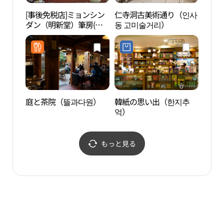
[事後免税店]ミョンシン
仁寺洞古美術通り（인사
耕仁
ダン（明新堂）筆房(명
동 고미술거리）
관）
신당필방)
庭と茶院（뜰과다원）
韓紙の思い出（한지추
仁寺
억）
보관
もっと見る