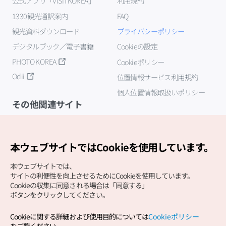
公式アプリ「VISITKOREA」
利用規約
1330観光通訳案内
FAQ
観光資料ダウンロード
プライバシーポリシー
デジタルブック／電子書籍
Cookieの設定
PHOTO KOREA
Cookieポリシー
Odii
位置情報サービス利用規約
個人位置情報取扱いポリシー
その他関連サイト
韓国観光公社
K-MICE
本ウェブサイトではCookieを使用しています。
本ウェブサイトでは、
サイトの利便性を向上させるためにCookieを使用しています。
Cookieの収集に同意される場合は「同意する」
ボタンをクリックしてください。
Cookieに関する詳細および使用目的については
Cookieポリシー
Copyright (c) Korea Tourism Organization All Rights