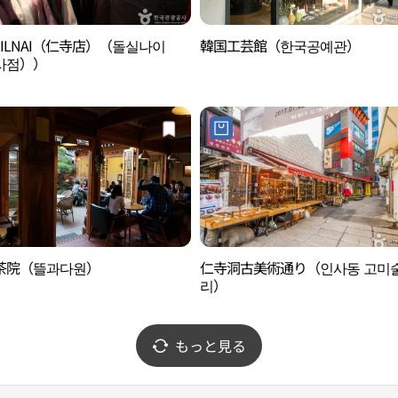
SILNAI（仁寺店）（돌실나이
韓国工芸館（한국공예관）
사점））
茶院（뜰과다원）
仁寺洞古美術通り（인사동 고미
리）
もっと見る