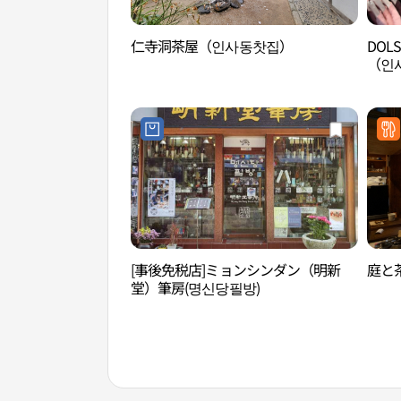
仁寺洞茶屋（인사동찻집）
DOL
（인
[事後免税店]ミョンシンダン（明新
庭と
堂）筆房(명신당필방)