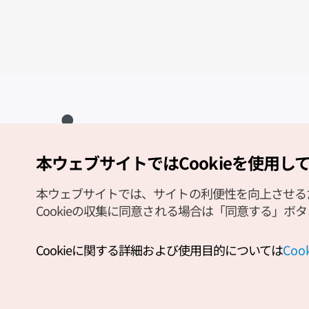
本ウェブサイトではCookieを使用し
Copyright (c) Korea Tourism Organization All Rights Reserved.
サイトエラー報告
公式メール
japanese@knto.or.kr
本ウェブサイトでは、サイトの利便性を向上させるため
Cookieの収集に同意される場合は「同意する」ボ
Cookieに関する詳細および使用目的については
Co