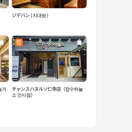
ジデバン ( 지대방 )
ミュージアムキムチ
간）
술거
チャンスハヌルソ仁寺店（장수하늘
耕仁美術館（경인미
소 인사점）