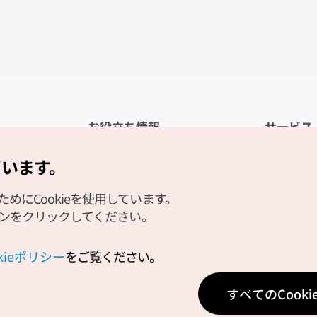
お役立ち情報
サービス
公式アプリ「VISITKOREA」
利用規約
ています。
1330観光通訳案内
FAQ
にCookieを使用しています。
観光資料ダウンロード
プライバシ
タンをクリックしてください。
デジタルブック／電子書籍
Cookieの
PHOTO KOREA
Cookieポ
okieポリシー
をご覧ください。
Odii
位置情報サ
すべてのCook
個人位置情