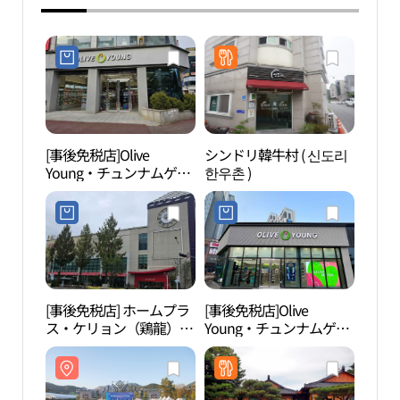
[事後免税店]Olive
シンドリ韓牛村 ( 신도리
東鶴
Young・チュンナムゲリ
한우촌 )
곡）
ョン（忠南鶏龍）店(올
리브영 충남계룡점)
[事後免税店] ホームプラ
[事後免税店]Olive
鶏龍
ス・ケリョン（鶏龍）店
Young・チュンナムゲリ
국립
(홈플러스 계룡점)
ョン（忠南鶏龍）デシル
店(올리브영 충남계룡대
실점)