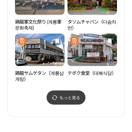
鶏龍軍文化祭り (계룡軍
タソムチャバン（다솜차
KT&
문화축제)
반）
山（K
산）
鶏龍サムゲタン（계룡삼
テボク食堂（대복식당）
大田
계탕）
립박
もっと見る