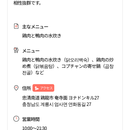
相性抜群です。
主なメニュー
鶏肉と鴨肉の水炊き
メニュー
鶏肉と鴨肉の水炊き（닭오리백숙）、鶏肉の炒
め煮（닭볶음탕）、コプチャンの寄せ鍋（곱창
전골）など
住所
アクセス
忠清南道 鶏龍市 奄寺面 ヨナドンキル27
충청남도 계룡시 엄사면 연화동길 27
営業時間
10:00～21:30