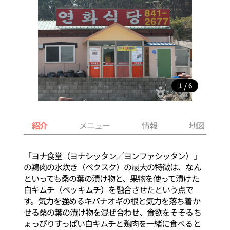
/
1
6
紹介
メニュー
情報
地図
「ヨナ食堂（ヨナシッタン／ヨンファシッタン）」
の鶏肉の水炊き（ペクスク）の最大の特徴は、なん
といっても桑の葉の漬け物と、果物を使って漬けた
白キムチ（ペッキムチ）を融合させたという点で
す。気力を強めるキバナオギの根と気力を落ち着か
せる桑の葉の漬け物を混ぜ合わせ、食欲をそそるち
ょっぴりすっぱい白キムチと鶏肉を一緒に食べると