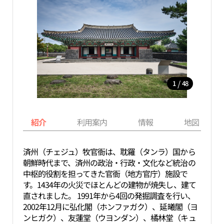
/
1
48
紹介
利用案内
情報
地図
済州（チェジュ）牧官衙は、耽羅（タンラ）国から
朝鮮時代まで、済州の政治・行政・文化など統治の
中枢的役割を担ってきた官衙（地方官庁）施設で
す。1434年の火災でほとんどの建物が焼失し、建て
直されました。 1991年から4回の発掘調査を行い、
2002年12月に弘化閣（ホンファガク）、延曦閣（ヨ
ンヒガク）、友蓮堂（ウヨンダン）、橘林堂（キュ