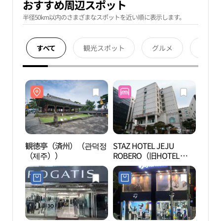
おすすめ周辺スポット
半径50km以内のさまざまなスポットを近い順に表示します。
すべて
観光スポット
グルメ
宿泊
観徳亭（済州）（관덕정
STAZ HOTEL JEJU
観徳
（제주））
ROBERO（旧HOTEL
（제
ROBERO）（스타즈 호텔
제주 로베로（구 로베로
호텔））