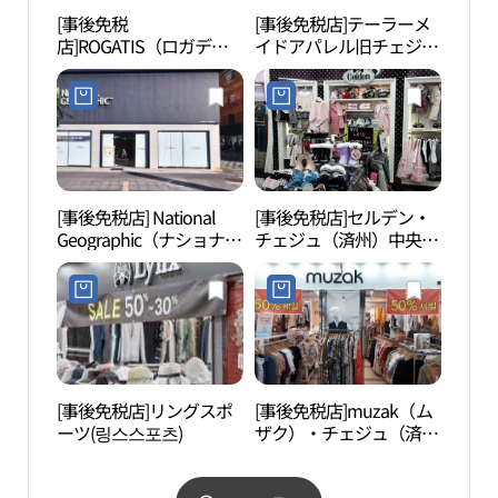
[事後免税
[事後免税店]テーラーメ
済州
店]ROGATIS（ロガディ
イドアパレル旧チェジュ
ル・
ス）・チェジュ（済州）
（済州）店(테일러메이
엔탈
店(로가디스 제주점)
드 구제주점)
[事後免税店] National
[事後免税店]セルデン・
龍淵
Geographic（ナショナル
チェジュ（済州）中央地
ジオグラフィック）・チ
下商店街店(셀덴 제주중
ェジュ（済州）店(내셔
앙지하상가점)
널지오그래픽 제주점)
[事後免税店]リングスポ
[事後免税店]muzak（ム
済州
ーツ(링스스포츠)
ザク）・チェジュ（済
（제
州）中央店(무자크 제주
관）
중앙점)