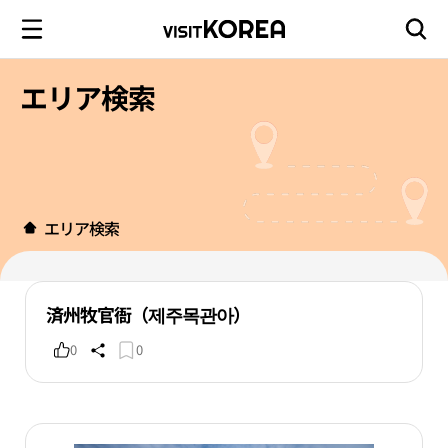
エリア検索
エリア検索
済州牧官衙（제주목관아）
0
0