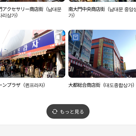
門アクセサリー商店街（남대문
南大門中央商店街（남대문 중앙
사리상가）
가）
ーンプラザ（퀸프라자）
大都総合商店街（대도종합상가
もっと見る