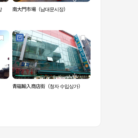
상
南大門市場（남대문시장）
明洞 南大門 北倉洞
区（명동 남대문 북
광특구）
）
青磁輸入商店街（청자 수입상가）
白凡・金九先生像（
범김구선생상（백범