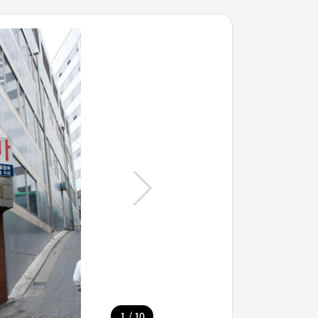
/
1
10