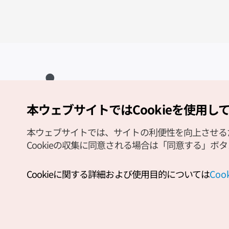
本ウェブサイトではCookieを使用し
Copyright (c) Korea Tourism Organization All Rights Reserved.
サイトエラー報告
公式メール
japanese@knto.or.kr
本ウェブサイトでは、サイトの利便性を向上させるため
Cookieの収集に同意される場合は「同意する」ボ
Cookieに関する詳細および使用目的については
Co