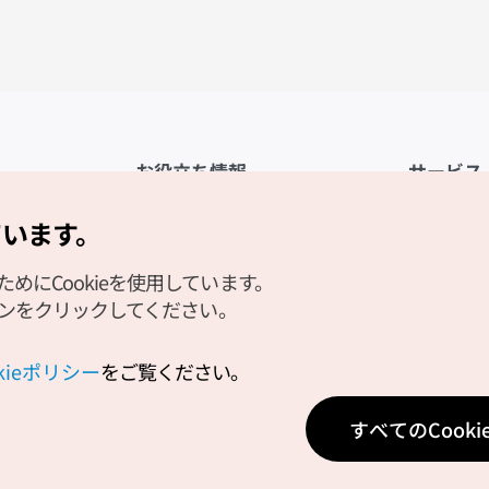
お役立ち情報
サービス
公式アプリ「VISITKOREA」
利用規約
ています。
1330観光通訳案内
FAQ
にCookieを使用しています。
観光資料ダウンロード
プライバシ
タンをクリックしてください。
デジタルブック／電子書籍
Cookieの
PHOTO KOREA
Cookieポ
okieポリシー
をご覧ください。
Odii
位置情報サ
すべてのCook
個人位置情