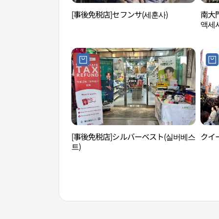
[事後免税店]セフンサ(세훈사)
南大
액세
[事後免税店]シルバーベスト(실버베스
クイ
트)