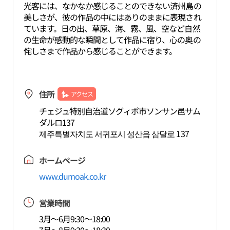
光客には、なかなか感じることのできない済州島の
美しさが、彼の作品の中にはありのままに表現され
ています。日の出、草原、海、霧、風、空など自然
の生命が感動的な瞬間として作品に宿り、心の奥の
侘しさまで作品から感じることができます。
住所
アクセス
チェジュ特別自治道ソグィポ市ソンサン邑サム
ダルロ137
제주특별자치도 서귀포시 성산읍 삼달로 137
ホームページ
www.dumoak.co.kr
営業時間
3月～6月9:30～18:00