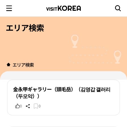
エリア検索
エリア検索
金永甲ギャラリー（頭毛岳）（김영갑 갤러리
（두모악））
0
0