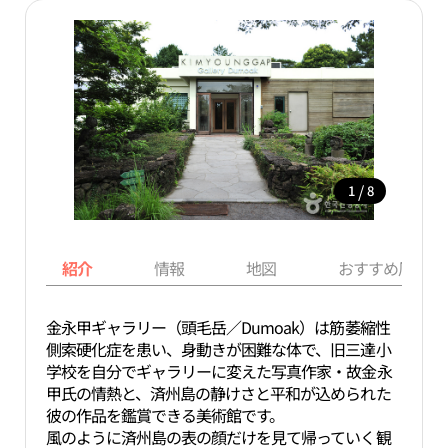
/
1
8
紹介
情報
地図
おすすめ周辺ス
金永甲ギャラリー（頭毛岳／Dumoak）は筋萎縮性
側索硬化症を患い、身動きが困難な体で、旧三達小
学校を自分でギャラリーに変えた写真作家・故金永
甲氏の情熱と、済州島の静けさと平和が込められた
彼の作品を鑑賞できる美術館です。
風のように済州島の表の顔だけを見て帰っていく観