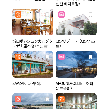
신천 바다목장）
城山ポムジュクカルグク
C&Pリゾート（C&P리조
表善
ス新山里本店 (성산봄죽
트）
해비치
칼국수 신산리 본점)
SAVZAK（사부작）
AROUNDFOLLIE（어라
城邑
운드폴리）
을）