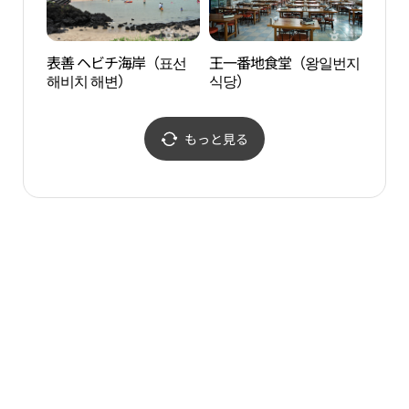
表善 ヘビチ海岸（표선
王一番地食堂（왕일번지
婚姻
해비치 해변）
식당）
もっと見る