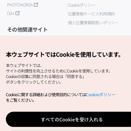
PHOTO KOREA
Cookieポリシー
Odii
位置情報サービス利用規約
個人位置情報取扱いポリシー
その他関連サイト
韓国観光公社
K-MICE
本ウェブサイトではCookieを使用しています。
本ウェブサイトでは、
サイトの利便性を向上させるためにCookieを使用しています。
Cookieの収集に同意される場合は「同意する」
ボタンをクリックしてください。
Cookieに関する詳細および使用目的については
Cookieポリシー
Copyright (c) Korea Tourism Organization All Rights
をご覧ください。
Reserved.
サイトエラー報告
公式メール
japanese@knto.or.kr
すべてのCookieを受け入れる