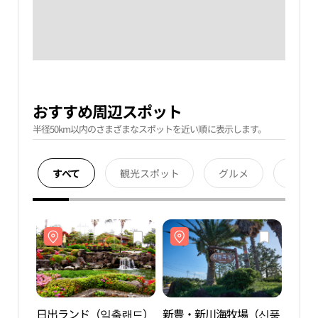
おすすめ周辺スポット
半径50km以内のさまざまなスポットを近い順に表示します。
すべて
観光スポット
グルメ
宿泊
日出ランド（일출랜드）
新豊・新川海牧場（신풍
日出