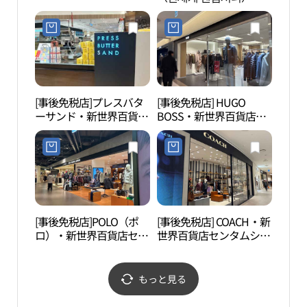
[事後免税店]プレスバタ
[事後免税店] HUGO
ソヒ
ーサンド・新世界百貨店
BOSS・新世界百貨店セ
ード
センタムシティ店(프레
ンタムシティ店(휴고보
신한
스버터샌드 신세계백화
스 신세계백화점 센텀시
점 센텀시티점)
티점)
[事後免税店]POLO（ポ
[事後免税店] COACH・新
釜山
ロ）・新世界百貨店セン
世界百貨店センタムシテ
립미
タムシティ店(폴로 신세
ィ店(코치 신세계백화점
계백화점 센텀시티점)
센텀시티점)
もっと見る