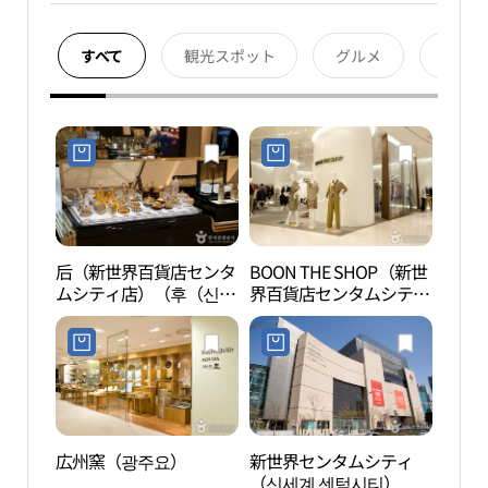
すべて
観光スポット
グルメ
宿泊
后（新世界百貨店センタ
BOON THE SHOP（新世
スパ
ムシティ店）（후（신세
界百貨店センタムシティ
ティ 
계백화점 센텀시티
店）（분더샵（신세계백
점））
화점 센텀시티점）
広州窯（광주요）
新世界センタムシティ
MUS
（신세계 센텀시티）