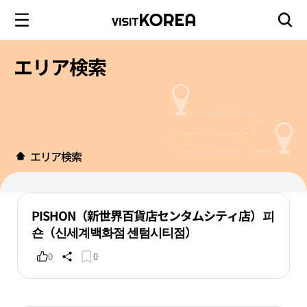
エリア検索
エリア検索
PISHON（新世界百貨店センタムシティ店）피
숀（신세계백화점 센텀시티점）
0
0