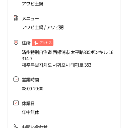
アワビ土鍋
メニュー
アワビ土鍋 / アワビ粥
住所
アクセス
済州特別自治道 西帰浦市 太平路335ボンキル 16
314-7
제주특별자치도 서귀포시 태평로 353
営業時間
08:00-20:00
休業日
年中無休
お問い合わせ