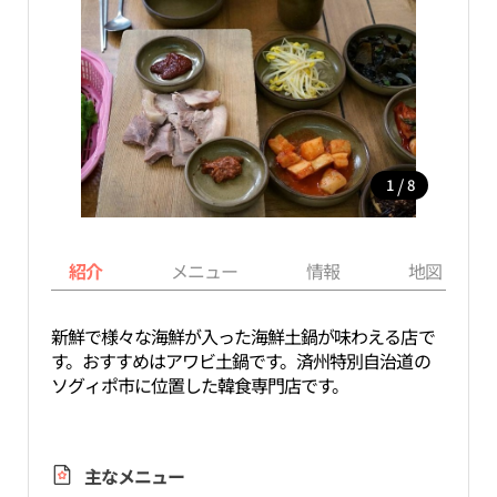
/
1
8
紹介
メニュー
情報
地図
新鮮で様々な海鮮が入った海鮮土鍋が味わえる店で
す。おすすめはアワビ土鍋です。済州特別自治道の
ソグィポ市に位置した韓食専門店です。
主なメニュー