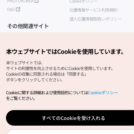
PHOTO KOREA
Cookieポリシー
Odii
位置情報サービス利用規約
個人位置情報取扱いポリシー
その他関連サイト
韓国観光公社
K-MICE
本ウェブサイトではCookieを使用しています。
本ウェブサイトでは、
サイトの利便性を向上させるためにCookieを使用しています。
Cookieの収集に同意される場合は「同意する」
ボタンをクリックしてください。
Cookieに関する詳細および使用目的については
Cookieポリシー
Copyright (c) Korea Tourism Organization All Rights
をご覧ください。
Reserved.
サイトエラー報告
公式メール
japanese@knto.or.kr
すべてのCookieを受け入れる