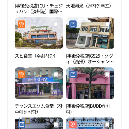
[事後免税店] CU・チェジ
天地淵滝（천지연폭포）
天地
ュハン（済州港）国際旅
客ターミナル(CU 제주항
국제여객터미널)
スヒ食堂（수희식당）
[事後免税店]GS25・ソグ
李仲
ィ（西帰）オーシャン店
미술
(GS25 서귀오션점)
チャンスエソム食堂（장
[事後免税店]BUDDY(버
西帰
수애섬식당）
디)
수함