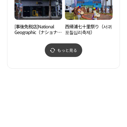
[事後免税店]National
西帰浦七十里祭り（서귀
セソ
Geographic（ナショナル
포칠십리축제）
새연
ジオグラフィック）・ソ
グィポ（西帰浦）店(내
셔널지오그래픽 서귀포
もっと見る
점)