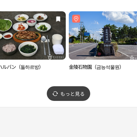
제주협재점)
ハルバン（돌하르방）
金陵石物園（금능석물원）
もっと見る