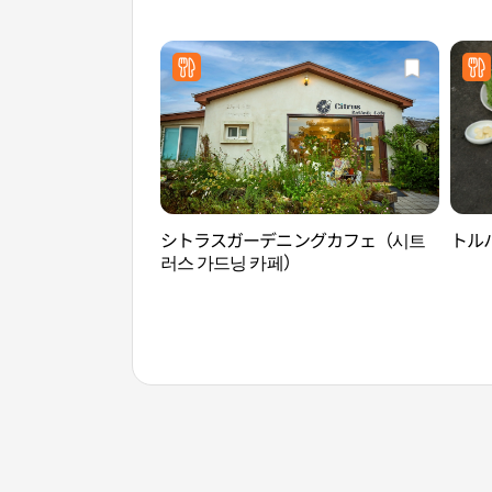
シトラスガーデニングカフェ（시트
トル
러스 가드닝 카페）