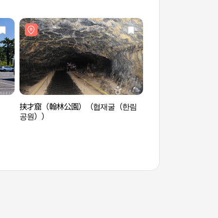
挟才窟（翰林公園）（협재굴（한림
挟才窟（翰林公園）
공원））
공원））