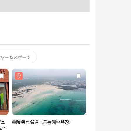
ジャー＆スポーツ
ジュ
金陵海水浴場（금능해수욕장）
挟才海水浴場（협재
브영