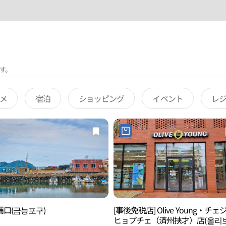
す。
メ
宿泊
ショッピング
イベント
レ
浦口(금능포구)
[事後免税店] Olive Young・チェ
ヒョプチェ（済州挟才）店(올리