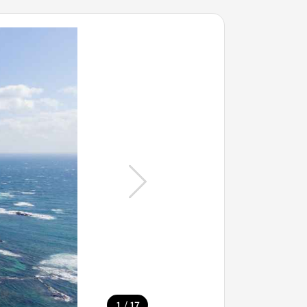
/
1
17