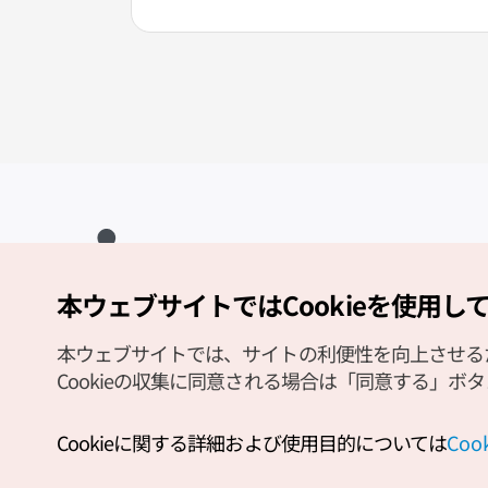
本ウェブサイトではCookieを使用し
Copyright (c) Korea Tourism Organization All Rights Reserved.
サイトエラー報告
公式メール
japanese@knto.or.kr
本ウェブサイトでは、サイトの利便性を向上させるため
Cookieの収集に同意される場合は「同意する」ボ
Cookieに関する詳細および使用目的については
Co