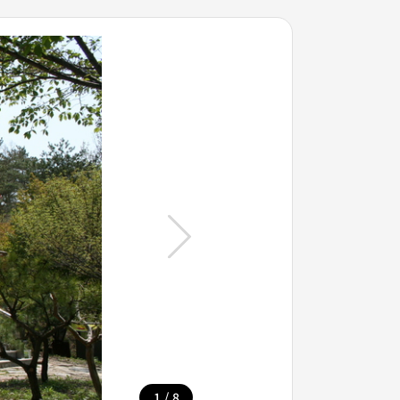
/
1
8