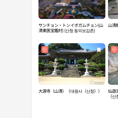
サンチョン・トンイボガムチョン(山
山清
清東医宝鑑村) (산청 동의보감촌)
大源寺（山清）（대원사（산청））
仙遊
（산