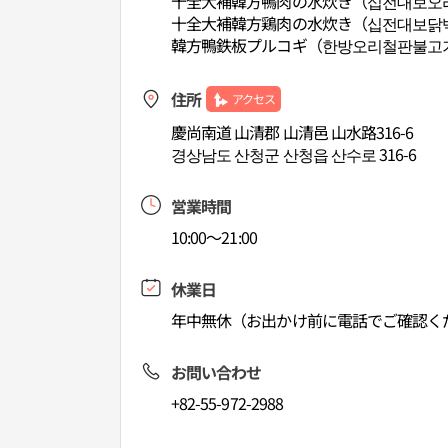
十全大補韓方鴨肉の水炊き（십전대보오
十全大補韓方鶏肉の水炊き（십전대보닭
韓方鴨鉄板プルコギ（한방오리철판불고
住所
アクセス
慶尚南道 山清郡 山清邑 山水路316-6
경상남도 산청군 산청읍 산수로 316-6
営業時間
10:00～21:00
休業日
年中無休（お出かけ前に電話でご確認く
お問い合わせ
+82-55-972-2988