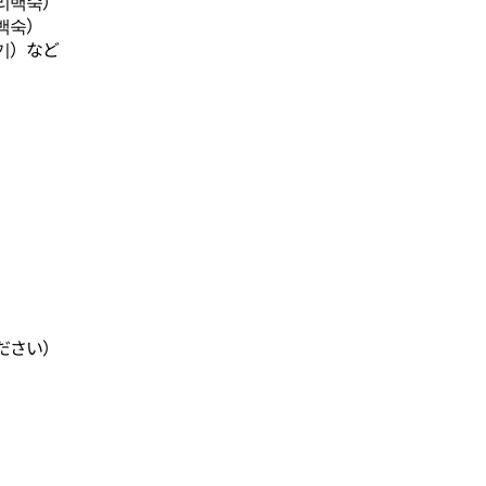
리백숙）
백숙）
기）など
ださい）