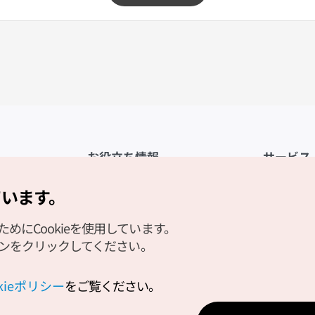
お役立ち情報
サービス
公式アプリ「VISITKOREA」
利用規約
ています。
1330観光通訳案内
FAQ
にCookieを使用しています。
観光資料ダウンロード
プライバシ
タンをクリックしてください。
デジタルブック／電子書籍
Cookieの
PHOTO KOREA
Cookieポ
okieポリシー
をご覧ください。
Odii
位置情報サ