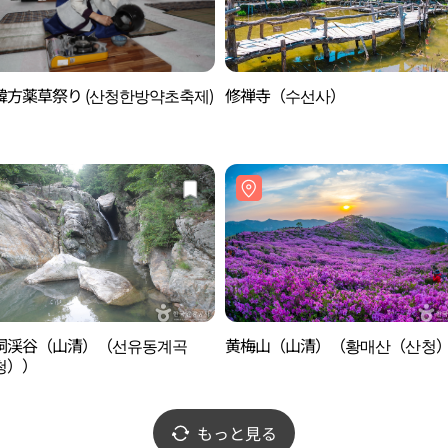
韓方薬草祭り (산청한방약초축제)
修禅寺（수선사）
洞渓谷（山清）（선유동계곡
黄梅山（山清）（황매산（산청
청））
もっと見る