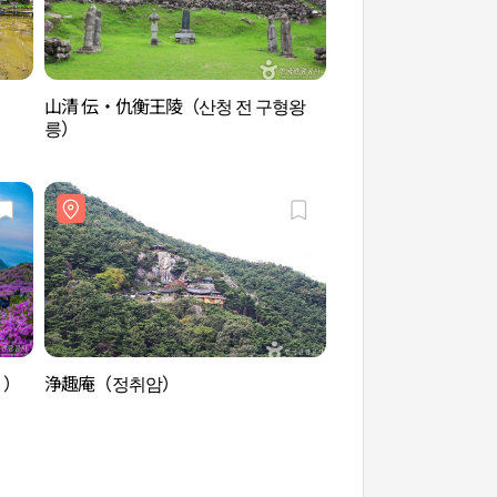
山清 伝・仇衡王陵（산청 전 구형왕
サンチョン・トンイ
릉）
清東医宝鑑村) (산청
））
浄趣庵（정취암）
仙遊洞渓谷（山清）
（산청））