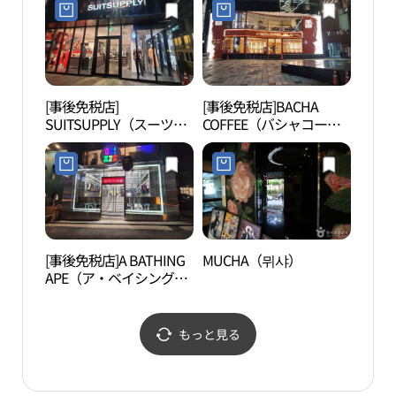
潭）フラッグシップ(막
스마라 청담 플래그십)
[事後免税店]
[事後免税店]BACHA
ヒャン
SUITSUPPLY（スーツサ
COFFEE（バシャコーヒ
プライ）・チョンダム
ー）・チョンダム（清
（清潭）店(수트서플라
潭）フラッグシップスト
이 청담점)
ア(바샤커피 청담 플래그
십 스토어)
[事後免税店]A BATHING
MUCHA（뮈샤）
湖林
APE（ア・ベイシング・
林博
エイプ）・ソウル(베이
림아
프 스토어 서울)
신사
もっと見る