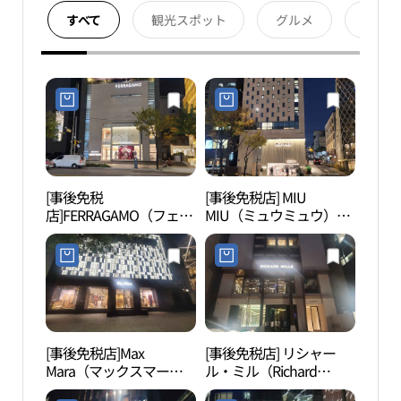
すべて
観光スポット
グルメ
宿泊
[事後免税
[事後免税店] MIU
清潭
店]FERRAGAMO（フェラ
MIU（ミュウミュウ）・
（청
ガモ）・チョンダム（清
チョンダム（清潭）店
潭）本店(페라가모 청담
(미우미우 청담점)
본점)
[事後免税店]Max
[事後免税店] リシャー
フィ
Mara（マックスマー
ル・ミル（Richard
W（
ラ）・チョンダム（清
Mille）(리차드 밀)