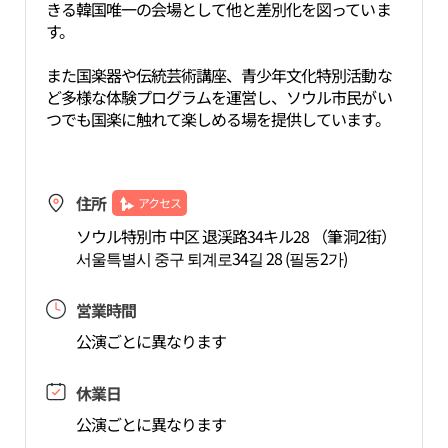
きる韓国唯一の会場として他と差別化を図っていま
す。
また国楽器や伝統芸術講座、青少年文化特別活動な
ど多様な体験プログラムを運営し、ソウル市民がい
つでも国楽に触れて楽しめる場を提供しています。
住所
アクセス
ソウル特別市 中区 退渓路34キル28 （筆洞2街）
서울특별시 중구 퇴계로34길 28 (필동2가)
営業時間
公演ごとに異なります
休業日
公演ごとに異なります