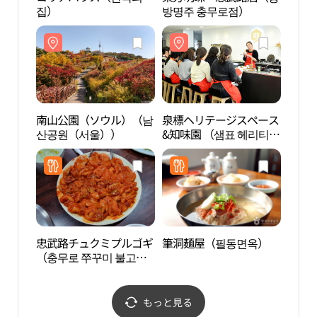
집）
방명주 충무로점）
산공
南山公園（ソウル）（남
泉標ヘリテージスペース
明宝
산공원（서울））
&知味園 （샘표 헤리티지
아트
스페이스 & 지미원）
忠武路チュクミプルゴギ
筆洞麺屋（필동면옥）
乙支
（충무로 쭈꾸미 불고
物屋
기）
리골
もっと見る