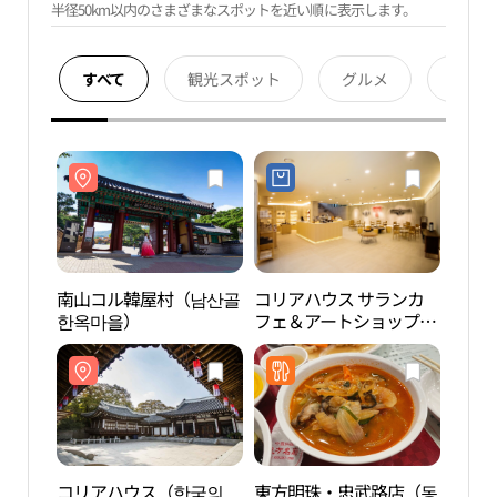
半径50km以内のさまざまなスポットを近い順に表示します。
すべて
観光スポット
グルメ
宿泊
南山コル韓屋村（남산골
コリアハウス サランカ
南山
한옥마을）
フェ＆アートショップ
한옥
（한국의집 사랑 카페앤
아트샵）
コリアハウス（한국의
東方明珠・忠武路店（동
南山